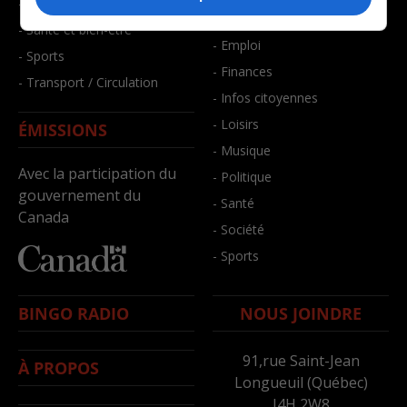
- Faits divers
- Bien-être
- Santé et bien-être
- Emploi
- Sports
- Finances
- Transport / Circulation
- Infos citoyennes
- Loisirs
ÉMISSIONS
- Musique
Avec la participation du
- Politique
gouvernement du
- Santé
Canada
- Société
- Sports
BINGO RADIO
NOUS JOINDRE
91,rue Saint-Jean
À PROPOS
Longueuil (Québec)
J4H 2W8