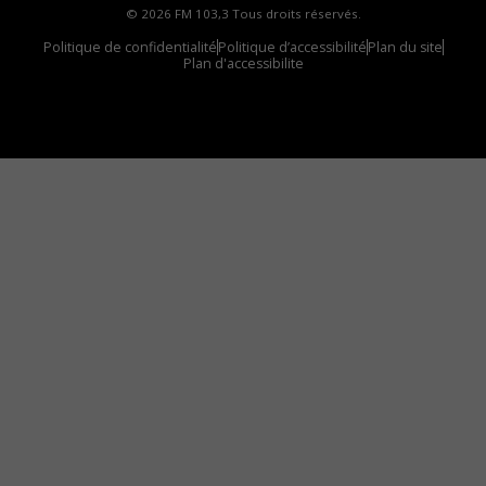
© 2026 FM 103,3 Tous droits réservés.
Politique de confidentialité
Politique d’accessibilité
Plan du site
Plan d'accessibilite
Comment installer notre vignette sur votre
appareil mobile