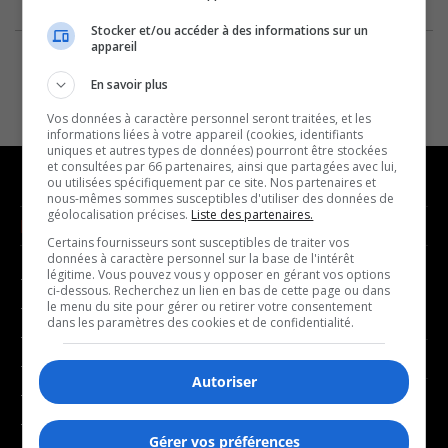
Stocker et/ou accéder à des informations sur un
appareil
En savoir plus
Vos données à caractère personnel seront traitées, et les
informations liées à votre appareil (cookies, identifiants
uniques et autres types de données) pourront être stockées
et consultées par 66 partenaires, ainsi que partagées avec lui,
ou utilisées spécifiquement par ce site. Nos partenaires et
nous-mêmes sommes susceptibles d'utiliser des données de
géolocalisation précises.
Liste des partenaires.
NOUVELLES
MUSIQUE
Certains fournisseurs sont susceptibles de traiter vos
données à caractère personnel sur la base de l'intérêt
légitime. Vous pouvez vous y opposer en gérant vos options
- Affaires municipales
- Décompte franco
ci-dessous. Recherchez un lien en bas de cette page ou dans
- Communauté / Social
- Joué récemment
le menu du site pour gérer ou retirer votre consentement
dans les paramètres des cookies et de confidentialité.
- Culture
BALADOS
- Économie
Autoriser
- Éducation
- Affaires
- Environnement
- Art de vivre
Gérer vos préférences