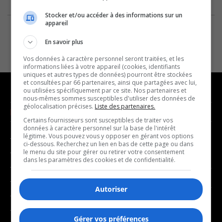
Stocker et/ou accéder à des informations sur un
appareil
En savoir plus
Vos données à caractère personnel seront traitées, et les
informations liées à votre appareil (cookies, identifiants
uniques et autres types de données) pourront être stockées
et consultées par 66 partenaires, ainsi que partagées avec lui,
ou utilisées spécifiquement par ce site. Nos partenaires et
nous-mêmes sommes susceptibles d'utiliser des données de
géolocalisation précises.
Liste des partenaires.
NOUVELLES
MUSIQUE
Certains fournisseurs sont susceptibles de traiter vos
données à caractère personnel sur la base de l'intérêt
légitime. Vous pouvez vous y opposer en gérant vos options
- Affaires municipales
- Décompte franco
ci-dessous. Recherchez un lien en bas de cette page ou dans
- Communauté / Social
- Joué récemment
le menu du site pour gérer ou retirer votre consentement
dans les paramètres des cookies et de confidentialité.
- Culture
BALADOS
- Économie
Autoriser
- Éducation
- Affaires
- Environnement
- Art de vivre
Gérer vos préférences