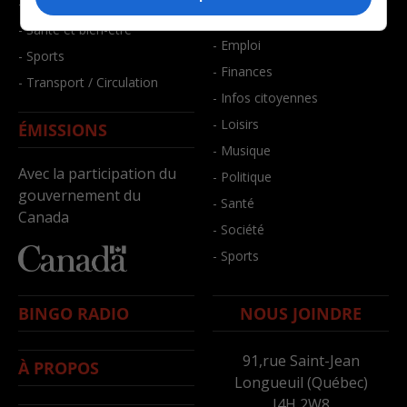
- Faits divers
- Bien-être
- Santé et bien-être
- Emploi
- Sports
- Finances
- Transport / Circulation
- Infos citoyennes
- Loisirs
ÉMISSIONS
- Musique
Avec la participation du
- Politique
gouvernement du
- Santé
Canada
- Société
- Sports
BINGO RADIO
NOUS JOINDRE
91,rue Saint-Jean
À PROPOS
Longueuil (Québec)
J4H 2W8