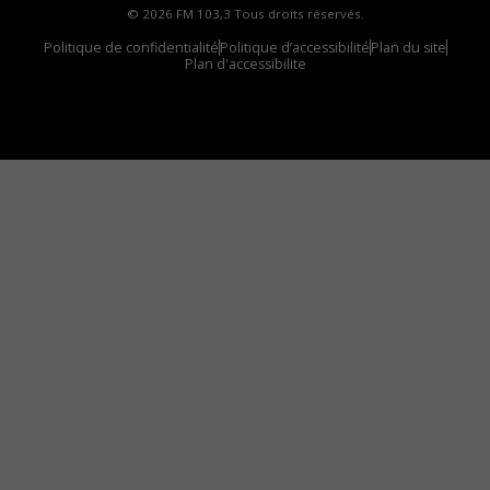
© 2026 FM 103,3 Tous droits réservés.
Politique de confidentialité
Politique d’accessibilité
Plan du site
Plan d'accessibilite
Comment installer notre vignette sur votre
appareil mobile