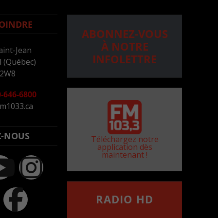
OINDRE
ABONNEZ-VOUS
À NOTRE
aint-Jean
INFOLETTRE
 (Québec)
 2W8
-646-6800
m1033.ca
Z-NOUS
Téléchargez notre
application dès
maintenant !
RADIO HD
••••••••••••••••••
Comment synthoniser la