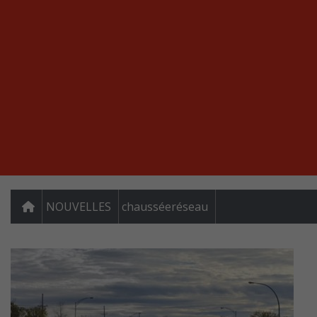
NOUVELLES
chausséeréseau