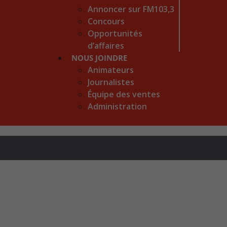
Annoncer sur FM103,3
Concours
Opportunités
d’affaires
NOUS JOINDRE
Animateurs
Journalistes
Équipe des ventes
Administration