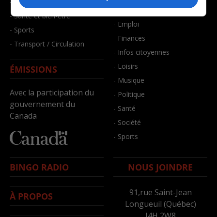
- Faits divers
- Bien-être
- Santé et bien-être
- Emploi
- Sports
- Finances
- Transport / Circulation
- Infos citoyennes
- Loisirs
ÉMISSIONS
- Musique
Avec la participation du
- Politique
gouvernement du
- Santé
Canada
- Société
- Sports
BINGO RADIO
NOUS JOINDRE
91,rue Saint-Jean
À PROPOS
Longueuil (Québec)
J4H 2W8