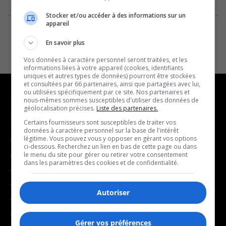
Stocker et/ou accéder à des informations sur un
appareil
En savoir plus
Vos données à caractère personnel seront traitées, et les
informations liées à votre appareil (cookies, identifiants
uniques et autres types de données) pourront être stockées
et consultées par 66 partenaires, ainsi que partagées avec lui,
ou utilisées spécifiquement par ce site. Nos partenaires et
nous-mêmes sommes susceptibles d'utiliser des données de
géolocalisation précises.
Liste des partenaires.
NOUVELLES
MUSIQUE
Certains fournisseurs sont susceptibles de traiter vos
données à caractère personnel sur la base de l'intérêt
légitime. Vous pouvez vous y opposer en gérant vos options
- Affaires municipales
- Décompte franco
ci-dessous. Recherchez un lien en bas de cette page ou dans
- Communauté / Social
- Joué récemment
le menu du site pour gérer ou retirer votre consentement
dans les paramètres des cookies et de confidentialité.
- Culture
BALADOS
- Économie
Autoriser
- Éducation
- Affaires
- Environnement
- Art de vivre
Gérer vos préférences