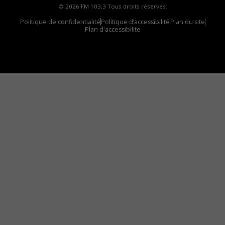
© 2026 FM 103,3 Tous droits réservés.
Politique de confidentialité
Politique d’accessibilité
Plan du site
Plan d'accessibilite
Comment installer notre vignette sur votre
appareil mobile