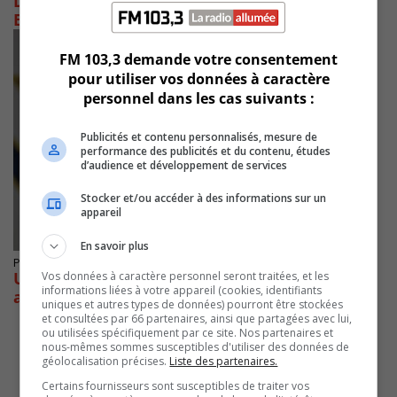
Deux personnes blessées par un chauffard à
Brossard
FM 103,3 demande votre consentement
pour utiliser vos données à caractère
personnel dans les cas suivants :
Publicités et contenu personnalisés, mesure de
performance des publicités et du contenu, études
d’audience et développement de services
Stocker et/ou accéder à des informations sur un
appareil
En savoir plus
Publié le 19 mai 2019 à 22h15
Une femme est percutée par un chauffard
Vos données à caractère personnel seront traitées, et les
informations liées à votre appareil (cookies, identifiants
aux facultés affaiblies lors d’une arrestation
uniques et autres types de données) pourront être stockées
et consultées par 66 partenaires, ainsi que partagées avec lui,
ou utilisées spécifiquement par ce site. Nos partenaires et
nous-mêmes sommes susceptibles d'utiliser des données de
géolocalisation précises.
Liste des partenaires.
Certains fournisseurs sont susceptibles de traiter vos