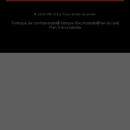
© 2026 FM 103,3 Tous droits réservés.
Politique de confidentialité
Politique d’accessibilité
Plan du site
Plan d'accessibilite
Comment installer notre vignette sur votre
appareil mobile