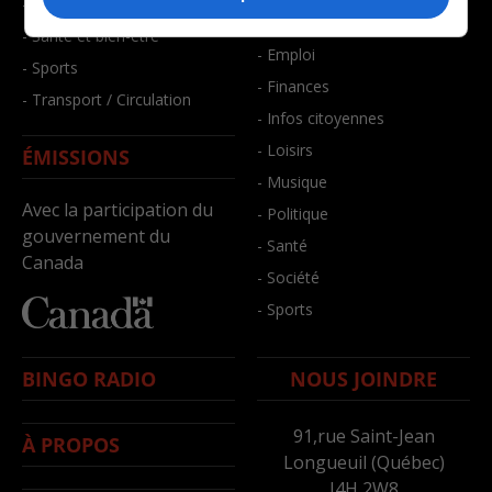
- Faits divers
- Bien-être
- Santé et bien-être
- Emploi
- Sports
- Finances
- Transport / Circulation
- Infos citoyennes
- Loisirs
ÉMISSIONS
- Musique
Avec la participation du
- Politique
gouvernement du
- Santé
Canada
- Société
- Sports
BINGO RADIO
NOUS JOINDRE
91,rue Saint-Jean
À PROPOS
Longueuil (Québec)
J4H 2W8