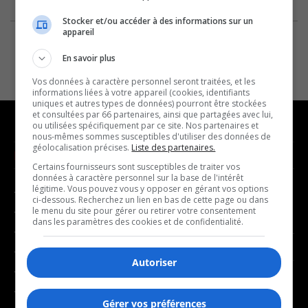
Stocker et/ou accéder à des informations sur un
appareil
En savoir plus
Vos données à caractère personnel seront traitées, et les
informations liées à votre appareil (cookies, identifiants
uniques et autres types de données) pourront être stockées
et consultées par 66 partenaires, ainsi que partagées avec lui,
ou utilisées spécifiquement par ce site. Nos partenaires et
nous-mêmes sommes susceptibles d'utiliser des données de
géolocalisation précises.
Liste des partenaires.
NOUVELLES
MUSIQUE
Certains fournisseurs sont susceptibles de traiter vos
données à caractère personnel sur la base de l'intérêt
légitime. Vous pouvez vous y opposer en gérant vos options
- Affaires municipales
- Décompte franco
ci-dessous. Recherchez un lien en bas de cette page ou dans
- Communauté / Social
- Joué récemment
le menu du site pour gérer ou retirer votre consentement
dans les paramètres des cookies et de confidentialité.
- Culture
BALADOS
- Économie
Autoriser
- Éducation
- Affaires
- Environnement
- Art de vivre
Gérer vos préférences