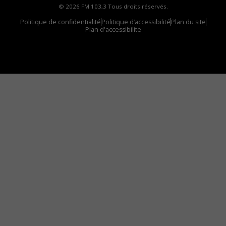
© 2026 FM 103,3 Tous droits réservés.
Politique de confidentialité
Politique d’accessibilité
Plan du site
Plan d'accessibilite
Comment installer notre vignette sur votre
appareil mobile