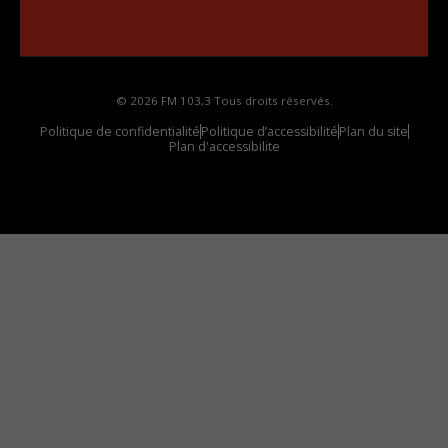
Comment synthoniser la fréquence HD dans
votre voiture
© 2026 FM 103,3 Tous droits réservés.
Politique de confidentialité
Politique d’accessibilité
Plan du site
Plan d'accessibilite