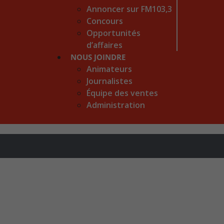
Annoncer sur FM103,3
Concours
Opportunités
d’affaires
NOUS JOINDRE
Animateurs
Journalistes
Équipe des ventes
Administration