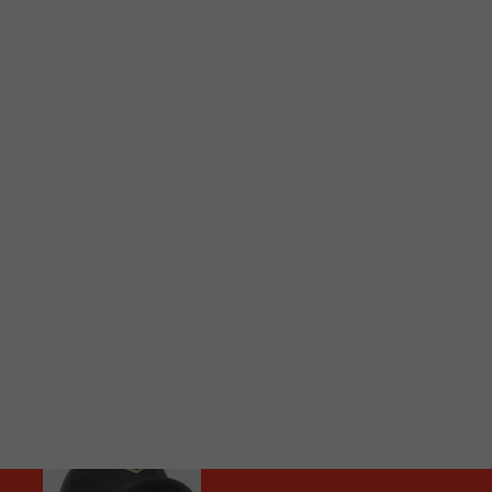
C
Vous avez envie d’écouter le FM 103,3 ou notre nouv
Ajoutez un signet FM 103,3 sur votre écran d’accueil
Voici la procédure ;)
À partir de votre téléphone, allez sur le site inte
Ensuite cliquez sur l’icône situé au bas de votre éc
(celui qui représente un carré incluant une flèche d
Cliquez maintenant sur l’option Ajouter sur l’écran
Faites Enregistrer en haut à droite.
Et voilà! Toutes les infos et l’écoute de votre radio loca
Audio