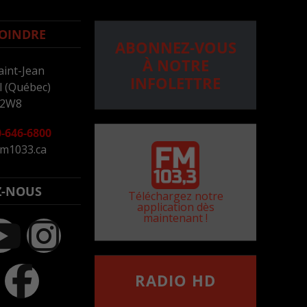
OINDRE
ABONNEZ-VOUS
À NOTRE
aint-Jean
INFOLETTRE
 (Québec)
 2W8
-646-6800
m1033.ca
Z-NOUS
Téléchargez notre
application dès
maintenant !
RADIO HD
••••••••••••••••••
Comment synthoniser la