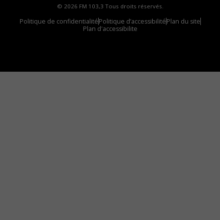
© 2026 FM 103,3 Tous droits réservés.
Politique de confidentialité
Politique d’accessibilité
Plan du site
Plan d'accessibilite
Comment installer notre vignette sur votre
appareil mobile