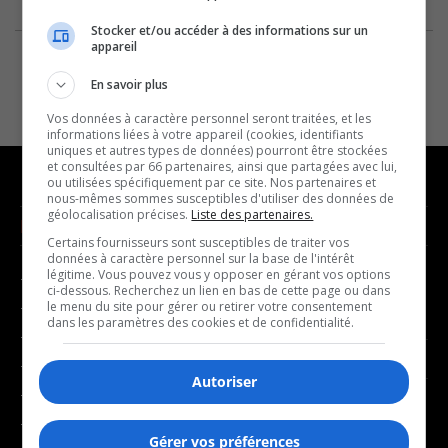
Stocker et/ou accéder à des informations sur un
appareil
En savoir plus
Vos données à caractère personnel seront traitées, et les
informations liées à votre appareil (cookies, identifiants
uniques et autres types de données) pourront être stockées
et consultées par 66 partenaires, ainsi que partagées avec lui,
ou utilisées spécifiquement par ce site. Nos partenaires et
nous-mêmes sommes susceptibles d'utiliser des données de
géolocalisation précises.
Liste des partenaires.
NOUVELLES
MUSIQUE
Certains fournisseurs sont susceptibles de traiter vos
données à caractère personnel sur la base de l'intérêt
légitime. Vous pouvez vous y opposer en gérant vos options
- Affaires municipales
- Décompte franco
ci-dessous. Recherchez un lien en bas de cette page ou dans
- Communauté / Social
- Joué récemment
le menu du site pour gérer ou retirer votre consentement
dans les paramètres des cookies et de confidentialité.
- Culture
BALADOS
- Économie
Autoriser
- Éducation
- Affaires
- Environnement
- Art de vivre
Gérer vos préférences