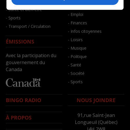
- Faits divers
- Bien-être
- Santé et bien-être
- Emploi
- Sports
- Finances
- Transport / Circulation
- Infos citoyennes
- Loisirs
ÉMISSIONS
- Musique
Avec la participation du
- Politique
gouvernement du
- Santé
Canada
- Société
- Sports
BINGO RADIO
NOUS JOINDRE
91,rue Saint-Jean
À PROPOS
Longueuil (Québec)
J4H 2W8