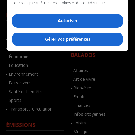
dans les paramètres des cookies et de confidentialité.
NOUVELLES
MUSIQUE
Autoriser
- Affaires municipales
- Décompte franco
Gérer vos préférences
- Communauté / Social
- Joué récemment
- Culture
BALADOS
- Économie
- Éducation
- Affaires
- Environnement
- Art de vivre
- Faits divers
- Bien-être
- Santé et bien-être
- Emploi
- Sports
- Finances
- Transport / Circulation
- Infos citoyennes
- Loisirs
ÉMISSIONS
- Musique