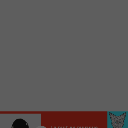
Voici la procédure ;)
À partir de votre téléphone, allez sur le site
internet de la Radio allumée au
www.fm1033.ca
Ensuite cliquez sur l’icône situé au bas de
votre écran
(celui qui représente un carré incluant une
flèche dirigé vers le haut)
Cliquez maintenant sur l’option Ajouter sur
l’écran d’accueil et vous verrez apparaître le
logo du FM 103,3
Faites Enregistrer en haut à droite.
Et voilà! Toutes les infos et l’écoute de votre radio
locale vous sont maintenant accessibles en un clic!
Audio
00:00
00:00
Player
La nuit en musique