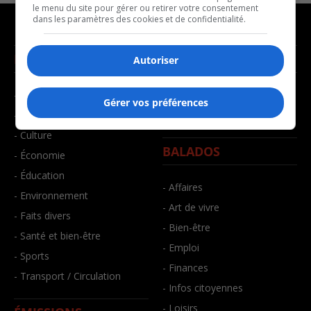
le menu du site pour gérer ou retirer votre consentement
dans les paramètres des cookies et de confidentialité.
NOUVELLES
MUSIQUE
Autoriser
- Affaires municipales
- Décompte franco
Gérer vos préférences
- Communauté / Social
- Joué récemment
- Culture
BALADOS
- Économie
- Éducation
- Affaires
- Environnement
- Art de vivre
- Faits divers
- Bien-être
- Santé et bien-être
- Emploi
- Sports
- Finances
- Transport / Circulation
- Infos citoyennes
- Loisirs