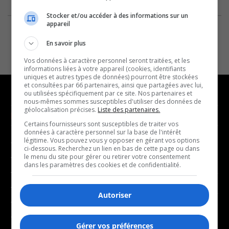
Stocker et/ou accéder à des informations sur un
appareil
En savoir plus
Vos données à caractère personnel seront traitées, et les
informations liées à votre appareil (cookies, identifiants
uniques et autres types de données) pourront être stockées
et consultées par 66 partenaires, ainsi que partagées avec lui,
ou utilisées spécifiquement par ce site. Nos partenaires et
nous-mêmes sommes susceptibles d'utiliser des données de
géolocalisation précises.
Liste des partenaires.
NOUVELLES
MUSIQUE
Certains fournisseurs sont susceptibles de traiter vos
données à caractère personnel sur la base de l'intérêt
légitime. Vous pouvez vous y opposer en gérant vos options
- Affaires municipales
- Décompte franco
ci-dessous. Recherchez un lien en bas de cette page ou dans
- Communauté / Social
- Joué récemment
le menu du site pour gérer ou retirer votre consentement
dans les paramètres des cookies et de confidentialité.
- Culture
BALADOS
- Économie
Autoriser
- Éducation
- Affaires
- Environnement
- Art de vivre
Gérer vos préférences