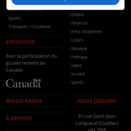
- Faits divers
- Bien-être
- Santé et bien-être
- Emploi
- Sports
- Finances
- Transport / Circulation
- Infos citoyennes
- Loisirs
ÉMISSIONS
- Musique
Avec la participation du
- Politique
gouvernement du
- Santé
Canada
- Société
- Sports
BINGO RADIO
NOUS JOINDRE
91,rue Saint-Jean
À PROPOS
Longueuil (Québec)
J4H 2W8