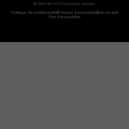
© 2026 FM 103,3 Tous droits réservés.
Politique de confidentialité
Politique d’accessibilité
Plan du site
Plan d'accessibilite
Comment installer notre vignette sur votre
appareil mobile