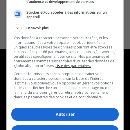
d’audience et développement de services
Stocker et/ou accéder à des informations sur un
appareil
En savoir plus
Vos données à caractère personnel seront traitées, et les
informations liées à votre appareil (cookies, identifiants
uniques et autres types de données) pourront être stockées
et consultées par 66 partenaires, ainsi que partagées avec lui,
ou utilisées spécifiquement par ce site. Nos partenaires et
nous-mêmes sommes susceptibles d'utiliser des données de
géolocalisation précises.
Liste des partenaires.
NOUVELLES
MUSIQUE
Certains fournisseurs sont susceptibles de traiter vos
données à caractère personnel sur la base de l'intérêt
légitime. Vous pouvez vous y opposer en gérant vos options
- Affaires municipales
- Décompte franco
ci-dessous. Recherchez un lien en bas de cette page ou dans
le menu du site pour gérer ou retirer votre consentement
- Communauté / Social
- Joué récemment
dans les paramètres des cookies et de confidentialité.
- Culture
BALADOS
- Économie
Autoriser
- Éducation
- Affaires
- Environnement