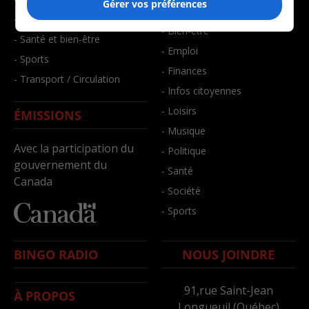
Gérer vos préférences
- Art de vivre
- Faits divers
- Bien-être
- Santé et bien-être
- Emploi
- Sports
- Finances
- Transport / Circulation
- Infos citoyennes
- Loisirs
ÉMISSIONS
- Musique
Avec la participation du
- Politique
gouvernement du
- Santé
Canada
- Société
- Sports
BINGO RADIO
NOUS JOINDRE
91,rue Saint-Jean
À PROPOS
Longueuil (Québec)