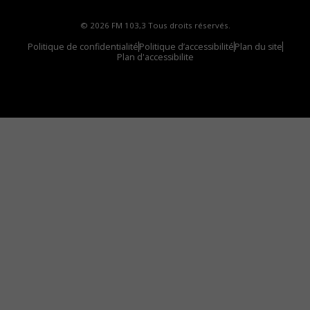
© 2026 FM 103,3 Tous droits réservés.
Politique de confidentialité
Politique d’accessibilité
Plan du site
Plan d'accessibilite
Comment installer notre vignette sur votre
appareil mobile