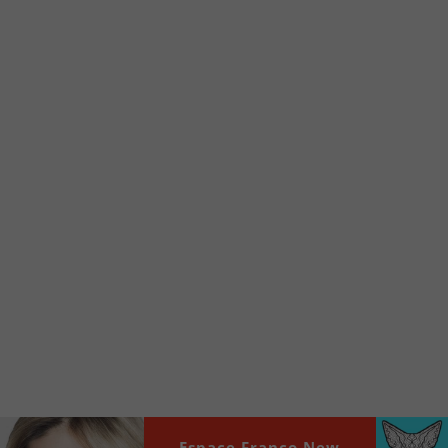
Voici la procédure ;)
À partir de votre téléphone, allez sur le site
internet de la Radio allumée au
www.fm1033.ca
Ensuite cliquez sur l’icône situé au bas de
votre écran
(celui qui représente un carré incluant une
flèche dirigé vers le haut)
Cliquez maintenant sur l’option Ajouter sur
l’écran d’accueil et vous verrez apparaître le
logo du FM 103,3
Faites Enregistrer en haut à droite.
Et voilà! Toutes les infos et l’écoute de votre radio
locale vous sont maintenant accessibles en un clic!
Audio
Espace Franco New
00:00
00:00