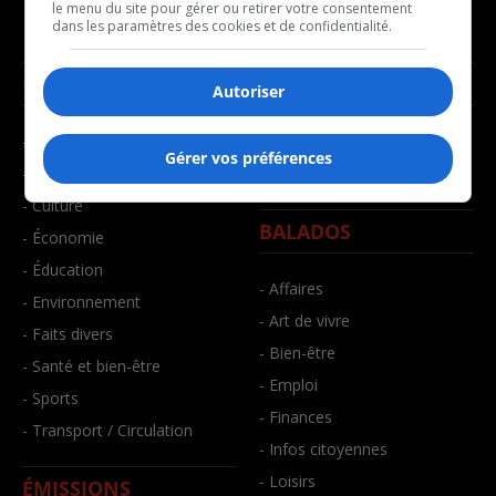
le menu du site pour gérer ou retirer votre consentement
dans les paramètres des cookies et de confidentialité.
NOUVELLES
MUSIQUE
Autoriser
- Affaires municipales
- Décompte franco
Gérer vos préférences
- Communauté / Social
- Joué récemment
- Culture
BALADOS
- Économie
- Éducation
- Affaires
- Environnement
- Art de vivre
- Faits divers
- Bien-être
- Santé et bien-être
- Emploi
- Sports
- Finances
- Transport / Circulation
- Infos citoyennes
- Loisirs
ÉMISSIONS