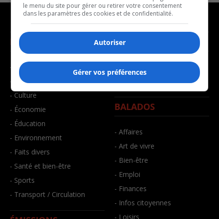
le menu du site pour gérer ou retirer votre consentement
dans les paramètres des cookies et de confidentialité.
NOUVELLES
MUSIQUE
Autoriser
- Affaires municipales
- Décompte franco
Gérer vos préférences
- Communauté / Social
- Joué récemment
- Culture
BALADOS
- Économie
- Éducation
- Affaires
- Environnement
- Art de vivre
- Faits divers
- Bien-être
- Santé et bien-être
- Emploi
- Sports
- Finances
- Transport / Circulation
- Infos citoyennes
- Loisirs