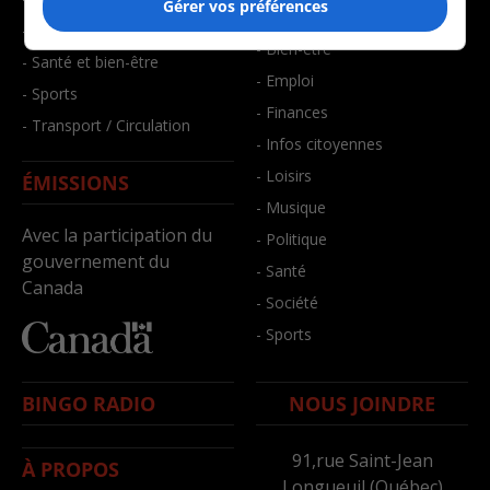
Gérer vos préférences
- Art de vivre
- Faits divers
- Bien-être
- Santé et bien-être
- Emploi
- Sports
- Finances
- Transport / Circulation
- Infos citoyennes
- Loisirs
ÉMISSIONS
- Musique
Avec la participation du
- Politique
gouvernement du
- Santé
Canada
- Société
- Sports
BINGO RADIO
NOUS JOINDRE
91,rue Saint-Jean
À PROPOS
Longueuil (Québec)