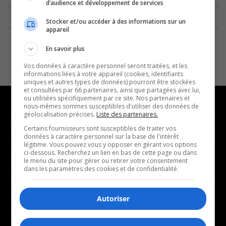
d’audience et développement de services
Stocker et/ou accéder à des informations sur un
appareil
En savoir plus
Vos données à caractère personnel seront traitées, et les
informations liées à votre appareil (cookies, identifiants
uniques et autres types de données) pourront être stockées
et consultées par 66 partenaires, ainsi que partagées avec lui,
ou utilisées spécifiquement par ce site. Nos partenaires et
nous-mêmes sommes susceptibles d'utiliser des données de
géolocalisation précises.
Liste des partenaires.
NOUVELLES
MUSIQUE
Certains fournisseurs sont susceptibles de traiter vos
données à caractère personnel sur la base de l'intérêt
légitime. Vous pouvez vous y opposer en gérant vos options
- Affaires municipales
- Décompte franco
ci-dessous. Recherchez un lien en bas de cette page ou dans
le menu du site pour gérer ou retirer votre consentement
- Communauté / Social
- Joué récemment
dans les paramètres des cookies et de confidentialité.
- Culture
BALADOS
- Économie
Autoriser
- Éducation
- Affaires
- Environnement