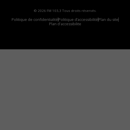
© 2026 FM 103,3 Tous droits réservés.
Politique de confidentialité
Politique d’accessibilité
Plan du site
Plan d'accessibilite
Comment installer notre vignette sur votre
appareil mobile