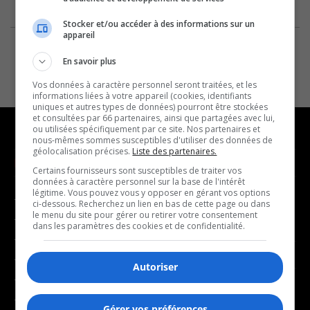
Stocker et/ou accéder à des informations sur un
appareil
En savoir plus
Vos données à caractère personnel seront traitées, et les
informations liées à votre appareil (cookies, identifiants
uniques et autres types de données) pourront être stockées
et consultées par 66 partenaires, ainsi que partagées avec lui,
ou utilisées spécifiquement par ce site. Nos partenaires et
nous-mêmes sommes susceptibles d'utiliser des données de
géolocalisation précises.
Liste des partenaires.
NOUVELLES
MUSIQUE
Certains fournisseurs sont susceptibles de traiter vos
données à caractère personnel sur la base de l'intérêt
légitime. Vous pouvez vous y opposer en gérant vos options
- Affaires municipales
- Décompte franco
ci-dessous. Recherchez un lien en bas de cette page ou dans
le menu du site pour gérer ou retirer votre consentement
- Communauté / Social
- Joué récemment
dans les paramètres des cookies et de confidentialité.
- Culture
BALADOS
- Économie
Autoriser
- Éducation
- Affaires
- Environnement
Gérer vos préférences