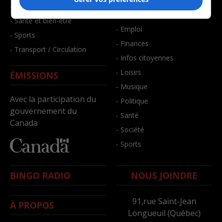
- Art de vivre
- Faits divers
- Bien-être
- Santé et bien-être
- Emploi
- Sports
- Finances
- Transport / Circulation
- Infos citoyennes
- Loisirs
ÉMISSIONS
- Musique
Avec la participation du
- Politique
gouvernement du
- Santé
Canada
- Société
- Sports
BINGO RADIO
NOUS JOINDRE
91,rue Saint-Jean
À PROPOS
Longueuil (Québec)