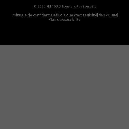
© 2026 FM 103,3 Tous droits réservés.
Politique de confidentialité
Politique d’accessibilité
Plan du site
Plan d'accessibilite
Comment installer notre vignette sur votre
appareil mobile