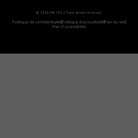
© 2026 FM 103,3 Tous droits réservés.
Politique de confidentialité
Politique d’accessibilité
Plan du site
Plan d'accessibilite
Comment installer notre vignette sur votre
appareil mobile