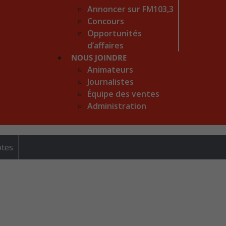
Annoncer sur FM103,3
Concours
Opportunités
d’affaires
NOUS JOINDRE
Animateurs
Journalistes
Équipe des ventes
Administration
otes