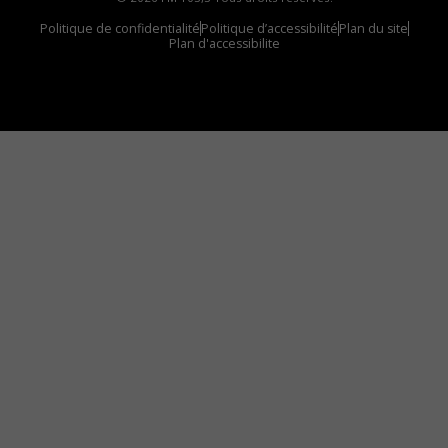
Politique de confidentialité
Politique d’accessibilité
Plan du site
Plan d'accessibilite
Comment installer notre vignette sur votre
appareil mobile