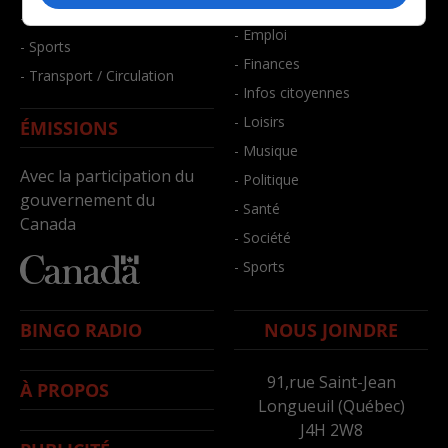
- Bien-être
- Santé et bien-être
- Emploi
- Sports
- Finances
- Transport / Circulation
- Infos citoyennes
- Loisirs
ÉMISSIONS
- Musique
Avec la participation du
- Politique
gouvernement du
- Santé
Canada
- Société
- Sports
BINGO RADIO
NOUS JOINDRE
91,rue Saint-Jean
À PROPOS
Longueuil (Québec)
J4H 2W8