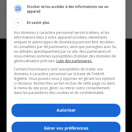
Stocker et/ou accéder à des informations sur un
appareil
En savoir plus
Vos données à caractère personnel seront traitées, et les
informations liées à votre appareil (cookies, identifiants
uniques et autres types de données) pourront être stockées
et consultées par 66 partenaires, ainsi que partagées avec lui,
ou utilisées spécifiquement par ce site. Nos partenaires et
nous-mêmes sommes susceptibles d'utiliser des données de
géolocalisation précises.
Liste des partenaires.
NOUVELLES
MUSIQUE
Certains fournisseurs sont susceptibles de traiter vos
données à caractère personnel sur la base de l'intérêt
- Affaires municipales
- Décompte franco
légitime. Vous pouvez vous y opposer en gérant vos options
ci-dessous. Recherchez un lien en bas de cette page ou dans
- Communauté / Social
- Joué récemment
le menu du site pour gérer ou retirer votre consentement
dans les paramètres des cookies et de confidentialité.
- Culture
BALADOS
- Économie
Autoriser
- Éducation
- Affaires
- Environnement
- Art de vivre
Gérer vos préférences
- Faits divers