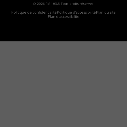
© 2026 FM 103,3 Tous droits réservés.
Politique de confidentialité
Politique d’accessibilité
Plan du site
Plan d'accessibilite
Comment installer notre vignette sur votre
appareil mobile