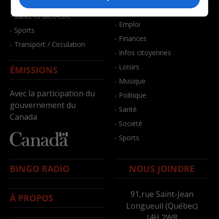
- Faits divers
- Bien-être
- Santé et bien-être
- Emploi
- Sports
- Finances
- Transport / Circulation
- Infos citoyennes
- Loisirs
ÉMISSIONS
- Musique
Avec la participation du
- Politique
gouvernement du
- Santé
Canada
- Société
- Sports
BINGO RADIO
NOUS JOINDRE
91,rue Saint-Jean
À PROPOS
Longueuil (Québec)
J4H 2W8