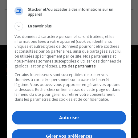
Stocker et/ou accéder à des informations sur un
appareil
En savoir plus
Vos données à caractère personnel seront traitées, et les
informations liées à votre appareil (cookies, identifiants
uniques et autres types de données) pourront être stockées
et consultées par 66 partenaires, ainsi que partagées avec lui,
ou utilisées spécifiquement par ce site. Nos partenaires et
nous-mêmes sommes susceptibles d'utiliser des données de
géolocalisation précises.
Liste des partenaires.
NOUVELLES
MUSIQUE
Certains fournisseurs sont susceptibles de traiter vos
données à caractère personnel sur la base de l'intérêt
légitime. Vous pouvez vous y opposer en gérant vos options
- Affaires municipales
- Décompte franco
ci-dessous. Recherchez un lien en bas de cette page ou dans
- Communauté / Social
- Joué récemment
le menu du site pour gérer ou retirer votre consentement
dans les paramètres des cookies et de confidentialité.
- Culture
BALADOS
- Économie
Autoriser
- Éducation
- Affaires
- Environnement
- Art de vivre
Gérer vos préférences