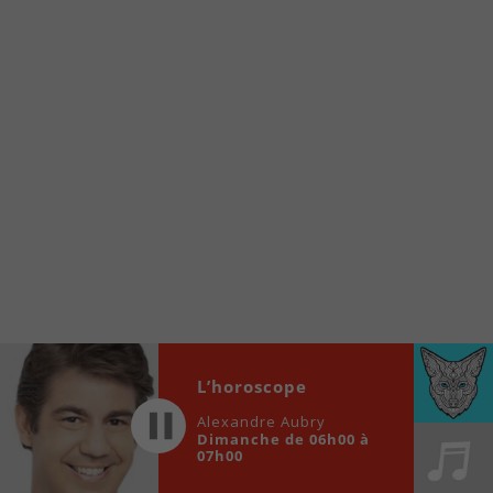
www.fm1033.ca
Ensuite cliquez sur l’icône situé au bas de
votre écran
(celui qui représente un carré incluant une
flèche dirigé vers le haut)
Cliquez maintenant sur l’option Ajouter sur
l’écran d’accueil et vous verrez apparaître le
logo du FM 103,3
Faites Enregistrer en haut à droite.
Et voilà! Toutes les infos et l’écoute de votre radio
locale vous sont maintenant accessibles en un clic!
Audio
00:00
00:00
L’horoscope
Player
Alexandre Aubry
Dimanche de 06h00 à
07h00