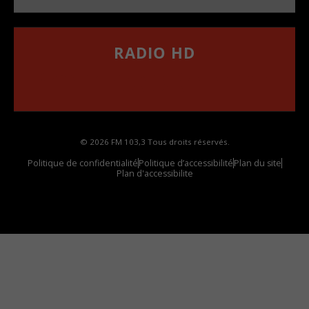
RADIO HD
••••••••••••••••••
Comment synthoniser la fréquence HD dans
votre voiture
© 2026 FM 103,3 Tous droits réservés.
Politique de confidentialité
Politique d’accessibilité
Plan du site
Plan d'accessibilite