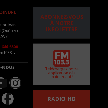
OINDRE
ABONNEZ-VOUS
À NOTRE
aint-Jean
INFOLETTRE
 (Québec)
 2W8
-646-6800
m1033.ca
Z-NOUS
Téléchargez notre
application dès
maintenant !
RADIO HD
••••••••••••••••••
Comment synthoniser la