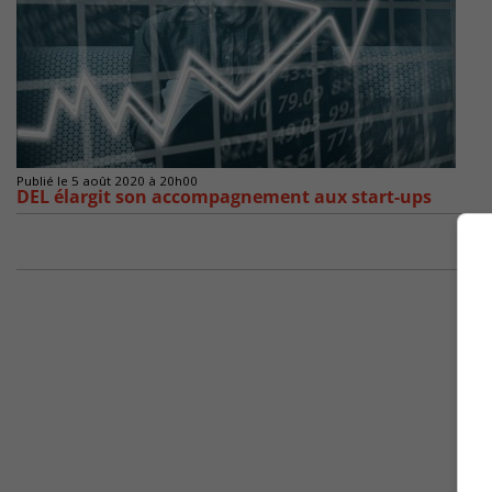
Publié le 5 août 2020 à 20h00
DEL élargit son accompagnement aux start-ups