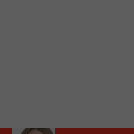
C
Vous avez envie d’écouter le FM 103,3 ou notre nouv
Ajoutez un signet FM 103,3 sur votre écran d’accueil
Voici la procédure ;)
À partir de votre téléphone, allez sur le site inte
Ensuite cliquez sur l’icône situé au bas de votre éc
(celui qui représente un carré incluant une flèche d
Cliquez maintenant sur l’option Ajouter sur l’écran
Faites Enregistrer en haut à droite.
Et voilà! Toutes les infos et l’écoute de votre radio loca
Audio