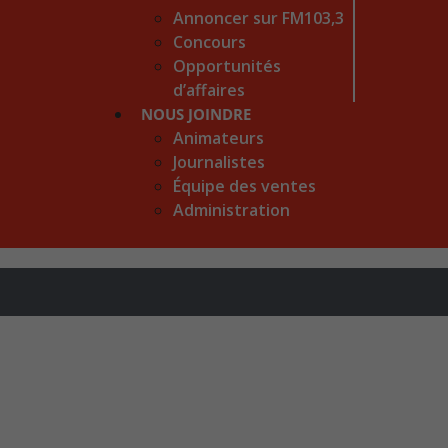
Annoncer sur FM103,3
Concours
Opportunités
d’affaires
NOUS JOINDRE
Animateurs
Journalistes
Équipe des ventes
Administration