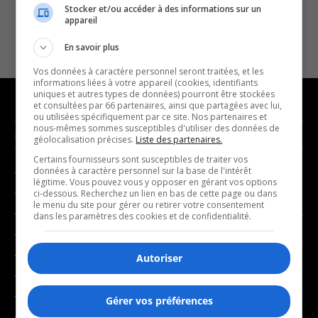
Stocker et/ou accéder à des informations sur un
appareil
En savoir plus
Vos données à caractère personnel seront traitées, et les
informations liées à votre appareil (cookies, identifiants
uniques et autres types de données) pourront être stockées
et consultées par 66 partenaires, ainsi que partagées avec lui,
ou utilisées spécifiquement par ce site. Nos partenaires et
nous-mêmes sommes susceptibles d'utiliser des données de
NOUVELLES
MUSIQUE
géolocalisation précises.
Liste des partenaires.
Certains fournisseurs sont susceptibles de traiter vos
données à caractère personnel sur la base de l'intérêt
- Affaires municipales
- Décompte franco
légitime. Vous pouvez vous y opposer en gérant vos options
- Communauté / Social
- Joué récemment
ci-dessous. Recherchez un lien en bas de cette page ou dans
le menu du site pour gérer ou retirer votre consentement
- Culture
dans les paramètres des cookies et de confidentialité.
BALADOS
- Économie
- Éducation
Autoriser
- Affaires
- Environnement
- Art de vivre
- Faits divers
Gérer vos préférences
- Bien-être
- Santé et bien-être