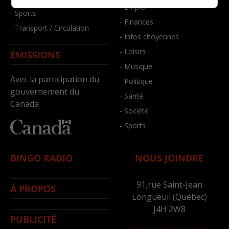
- Emploi
- Sports
- Finances
- Transport / Circulation
- Infos citoyennes
- Loisirs
ÉMISSIONS
- Musique
Avec la participation du
- Politique
gouvernement du
- Santé
Canada
- Société
- Sports
BINGO RADIO
NOUS JOINDRE
91,rue Saint-Jean
À PROPOS
Longueuil (Québec)
J4H 2W8
PUBLICITÉ