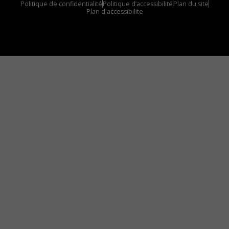
Politique de confidentialité
Politique d’accessibilité
Plan du site
Plan d'accessibilite
Comment installer notre vignette sur votre
appareil mobile
Vous avez envie d’écouter le FM 103,3 ou notre