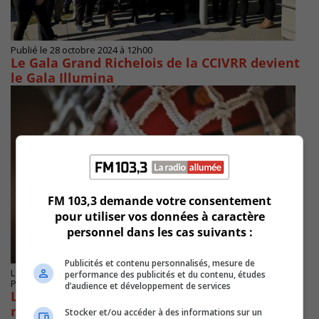
Publié le 28 octobre 2024 à 12h00
Le Gala Grand Richelois de la CCIVRR devient
le Gala Illumina
FM 103,3 demande votre consentement
pour utiliser vos données à caractère
personnel dans les cas suivants :
Publicités et contenu personnalisés, mesure de
LONGUEUIL
performance des publicités et du contenu, études
Publié le 30 mai 2024 à 12h24
d’audience et développement de services
Le programme de basketball des Prédateurs
reconnu par Canada Basketball
Stocker et/ou accéder à des informations sur un