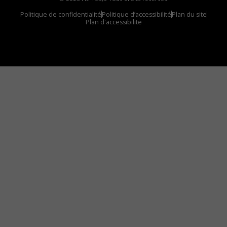
Politique de confidentialité
Politique d’accessibilité
Plan du site
Plan d'accessibilite
Comment installer notre vignette sur votre
appareil mobile