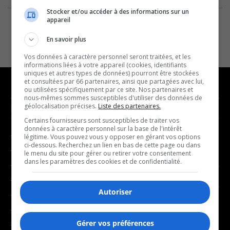
Stocker et/ou accéder à des informations sur un
appareil
En savoir plus
Vos données à caractère personnel seront traitées, et les
informations liées à votre appareil (cookies, identifiants
uniques et autres types de données) pourront être stockées
et consultées par 66 partenaires, ainsi que partagées avec lui,
ou utilisées spécifiquement par ce site. Nos partenaires et
nous-mêmes sommes susceptibles d'utiliser des données de
géolocalisation précises.
Liste des partenaires.
NOUVELLES
MUSIQUE
Certains fournisseurs sont susceptibles de traiter vos
données à caractère personnel sur la base de l'intérêt
- Affaires municipales
- Décompte franco
légitime. Vous pouvez vous y opposer en gérant vos options
ci-dessous. Recherchez un lien en bas de cette page ou dans
- Communauté / Social
- Joué récemment
le menu du site pour gérer ou retirer votre consentement
dans les paramètres des cookies et de confidentialité.
- Culture
BALADOS
- Économie
Autoriser
- Éducation
- Affaires
- Environnement
- Art de vivre
Gérer vos préférences
- Faits divers