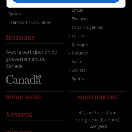
- Bien-être
- Santé et bien-être
- Emploi
- Sports
- Finances
- Transport / Circulation
- Infos citoyennes
- Loisirs
ÉMISSIONS
- Musique
Avec la participation du
- Politique
gouvernement du
- Santé
Canada
- Société
- Sports
BINGO RADIO
NOUS JOINDRE
91,rue Saint-Jean
À PROPOS
Longueuil (Québec)
J4H 2W8