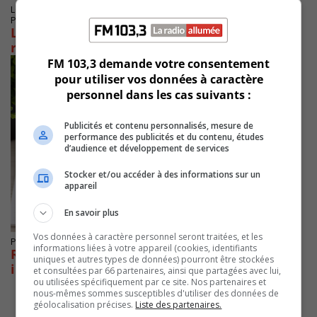
LONGUEUIL
Publié le 25 août 2022 à 16h11
L’ARTM réduit temporairement ses prix en
réponse aux critiques
FM 103,3 demande votre consentement
pour utiliser vos données à caractère
personnel dans les cas suivants :
Publicités et contenu personnalisés, mesure de
performance des publicités et du contenu, études
d’audience et développement de services
Stocker et/ou accéder à des informations sur un
appareil
En savoir plus
Vos données à caractère personnel seront traitées, et les
Publié le 16 septembre 2021 à 13h55
informations liées à votre appareil (cookies, identifiants
Recharge de carte OPUS par téléphone
uniques et autres types de données) pourront être stockées
intelligent
et consultées par 66 partenaires, ainsi que partagées avec lui,
ou utilisées spécifiquement par ce site. Nos partenaires et
nous-mêmes sommes susceptibles d'utiliser des données de
géolocalisation précises.
Liste des partenaires.