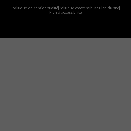
Politique de confidentialité
Politique d’accessibilité
Plan du site
Plan d'accessibilite
Comment installer notre vignette sur votre
appareil mobile