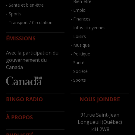
- Bien-être
- Santé et bien-être
- Emploi
- Sports
- Finances
- Transport / Circulation
- Infos citoyennes
- Loisirs
ÉMISSIONS
- Musique
Avec la participation du
- Politique
gouvernement du
- Santé
Canada
- Société
- Sports
BINGO RADIO
NOUS JOINDRE
91,rue Saint-Jean
À PROPOS
Longueuil (Québec)
J4H 2W8