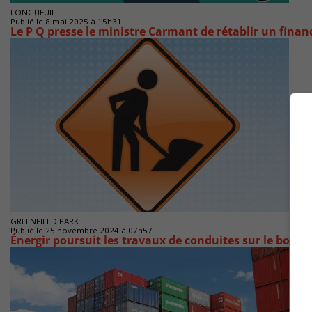
LONGUEUIL
Publié le 8 mai 2025 à 15h31
Le P Q presse le ministre Carmant de rétablir un fin
GREENFIELD PARK
Publié le 25 novembre 2024 à 07h57
Énergir poursuit les travaux de conduites sur le boul