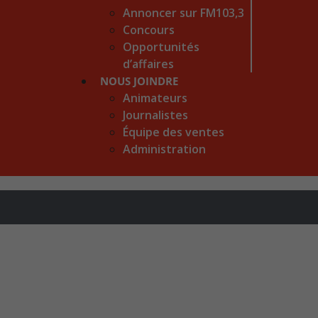
Annoncer sur FM103,3
Concours
Opportunités
d’affaires
NOUS JOINDRE
Animateurs
Journalistes
Équipe des ventes
Administration