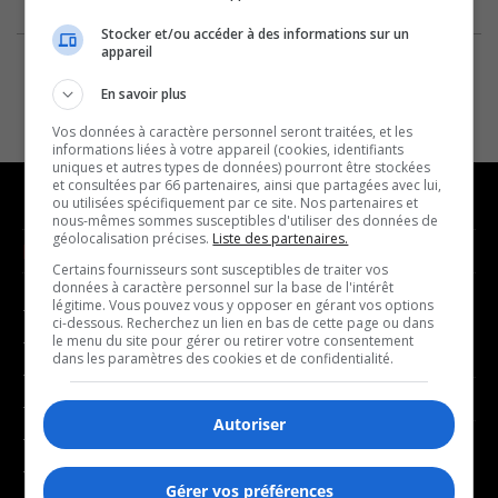
Stocker et/ou accéder à des informations sur un
appareil
En savoir plus
Vos données à caractère personnel seront traitées, et les
informations liées à votre appareil (cookies, identifiants
uniques et autres types de données) pourront être stockées
et consultées par 66 partenaires, ainsi que partagées avec lui,
ou utilisées spécifiquement par ce site. Nos partenaires et
nous-mêmes sommes susceptibles d'utiliser des données de
géolocalisation précises.
Liste des partenaires.
NOUVELLES
MUSIQUE
Certains fournisseurs sont susceptibles de traiter vos
données à caractère personnel sur la base de l'intérêt
légitime. Vous pouvez vous y opposer en gérant vos options
- Affaires municipales
- Décompte franco
ci-dessous. Recherchez un lien en bas de cette page ou dans
- Communauté / Social
- Joué récemment
le menu du site pour gérer ou retirer votre consentement
dans les paramètres des cookies et de confidentialité.
- Culture
BALADOS
- Économie
Autoriser
- Éducation
- Affaires
- Environnement
- Art de vivre
Gérer vos préférences