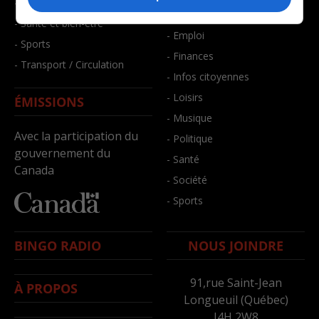
- Faits divers
- Bien-être
- Santé et bien-être
- Emploi
- Sports
- Finances
- Transport / Circulation
- Infos citoyennes
- Loisirs
ÉMISSIONS
- Musique
Avec la participation du
- Politique
gouvernement du
- Santé
Canada
- Société
- Sports
BINGO RADIO
NOUS JOINDRE
91,rue Saint-Jean
À PROPOS
Longueuil (Québec)
J4H 2W8