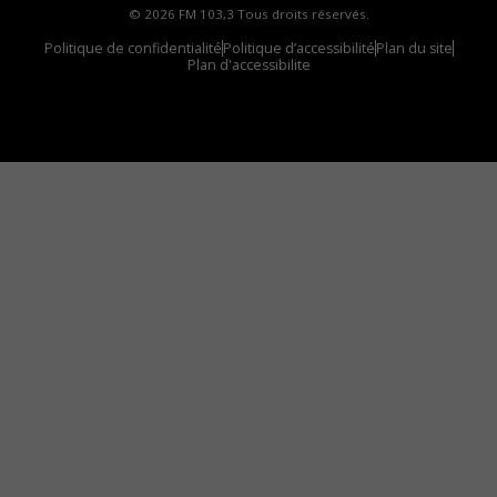
© 2026 FM 103,3 Tous droits réservés.
Politique de confidentialité
Politique d’accessibilité
Plan du site
Plan d'accessibilite
Comment installer notre vignette sur votre
appareil mobile