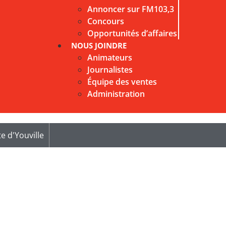
Annoncer sur FM103,3
Concours
Opportunités d’affaires
NOUS JOINDRE
Animateurs
Journalistes
Équipe des ventes
Administration
e d'Youville