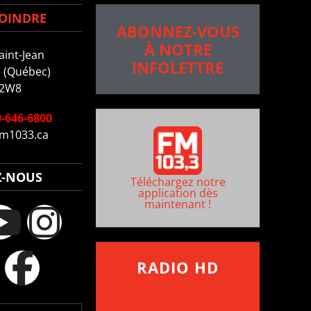
OINDRE
ABONNEZ-VOUS
À NOTRE
aint-Jean
INFOLETTRE
 (Québec)
 2W8
-646-6800
m1033.ca
Z-NOUS
Téléchargez notre
application dès
maintenant !
RADIO HD
••••••••••••••••••
Comment synthoniser la
fréquence HD dans