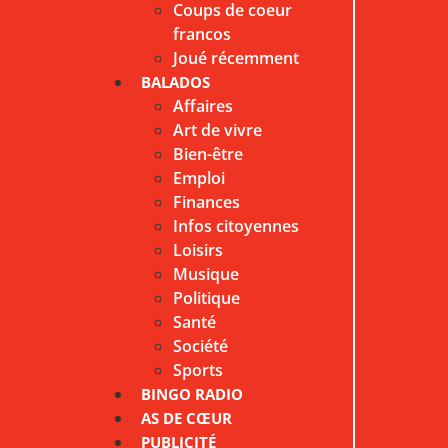
Coups de coeur
francos
Joué récemment
BALADOS
Affaires
Art de vivre
Bien-être
Emploi
Finances
Infos citoyennes
Loisirs
Musique
Politique
Santé
Société
Sports
BINGO RADIO
AS DE CŒUR
PUBLICITÉ