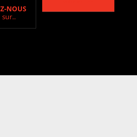
votre voiture
Z-NOUS
 sur..