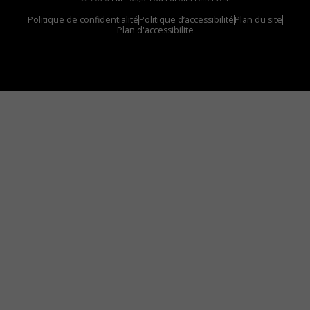
Politique de confidentialité
Politique d’accessibilité
Plan du site
Plan d'accessibilite
Comment installer notre vignette sur votre
appareil mobile