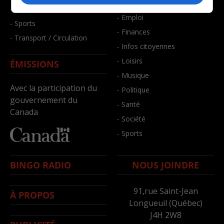
- Bien-être
- Santé et bien-être
- Emploi
- Sports
- Finances
- Transport / Circulation
- Infos citoyennes
- Loisirs
ÉMISSIONS
- Musique
Avec la participation du
- Politique
gouvernement du
- Santé
Canada
- Société
- Sports
BINGO RADIO
NOUS JOINDRE
91,rue Saint-Jean
À PROPOS
Longueuil (Québec)
J4H 2W8