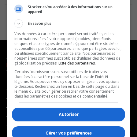
Stocker et/ou accéder à des informations sur un
appareil
En savoir plus
Vos données à caractère personnel seront traitées, et les
informations liées à votre appareil (cookies, identifiants
uniques et autres types de données) pourront être stockées
et consultées par 66 partenaires, ainsi que partagées avec lui,
ou utilisées spécifiquement par ce site. Nos partenaires et
nous-mêmes sommes susceptibles d'utiliser des données de
géolocalisation précises.
Liste des partenaires.
NOUVELLES
MUSIQUE
Certains fournisseurs sont susceptibles de traiter vos
données à caractère personnel sur la base de l'intérêt
- Affaires municipales
- Décompte franco
légitime. Vous pouvez vous y opposer en gérant vos options
ci-dessous. Recherchez un lien en bas de cette page ou dans
- Communauté / Social
- Joué récemment
le menu du site pour gérer ou retirer votre consentement
dans les paramètres des cookies et de confidentialité.
- Culture
BALADOS
- Économie
Autoriser
- Éducation
- Affaires
- Environnement
- Art de vivre
Gérer vos préférences
- Faits divers