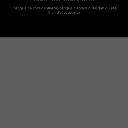
Politique de confidentialité
Politique d’accessibilité
Plan du site
Plan d'accessibilite
Comment installer notre vignette sur votre
appareil mobile