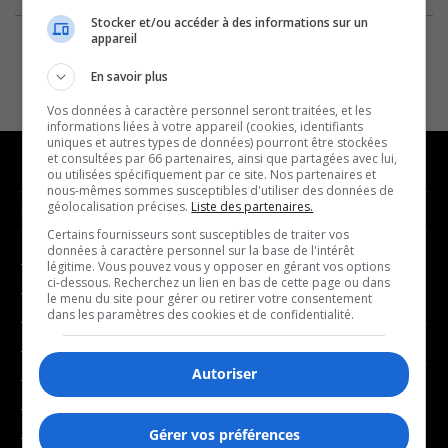
Stocker et/ou accéder à des informations sur un
appareil
En savoir plus
Vos données à caractère personnel seront traitées, et les
informations liées à votre appareil (cookies, identifiants
uniques et autres types de données) pourront être stockées
et consultées par 66 partenaires, ainsi que partagées avec lui,
ou utilisées spécifiquement par ce site. Nos partenaires et
nous-mêmes sommes susceptibles d'utiliser des données de
géolocalisation précises.
Liste des partenaires.
NOUVELLES
MUSIQUE
Certains fournisseurs sont susceptibles de traiter vos
données à caractère personnel sur la base de l'intérêt
- Affaires municipales
- Décompte franco
légitime. Vous pouvez vous y opposer en gérant vos options
ci-dessous. Recherchez un lien en bas de cette page ou dans
- Communauté / Social
- Joué récemment
le menu du site pour gérer ou retirer votre consentement
dans les paramètres des cookies et de confidentialité.
- Culture
BALADOS
- Économie
Autoriser
- Éducation
- Affaires
- Environnement
- Art de vivre
Gérer vos préférences
- Faits divers