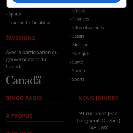
- Bien-être
- Santé et bien-être
- Emploi
- Sports
- Finances
- Transport / Circulation
- Infos citoyennes
- Loisirs
ÉMISSIONS
- Musique
Avec la participation du
- Politique
gouvernement du
- Santé
Canada
- Société
- Sports
BINGO RADIO
NOUS JOINDRE
91,rue Saint-Jean
À PROPOS
Longueuil (Québec)
J4H 2W8