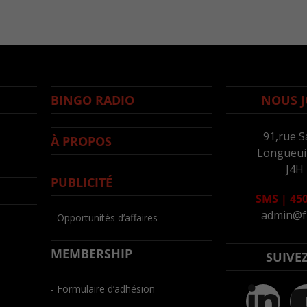
BINGO RADIO
NOUS J
91,rue S
À PROPOS
Longueuil
J4H
PUBLICITÉ
SMS
|
450
admin@f
- Opportunités d’affaires
MEMBERSHIP
SUIVE
- Formulaire d’adhésion