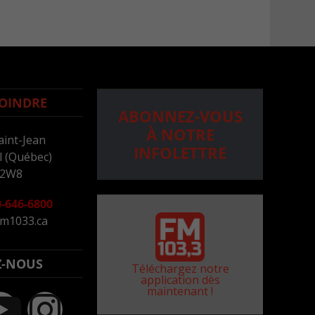
OINDRE
ABONNEZ-VOUS
À NOTRE
aint-Jean
INFOLETTRE
 (Québec)
 2W8
-646-6800
m1033.ca
Z-NOUS
Téléchargez notre
application dès
maintenant !