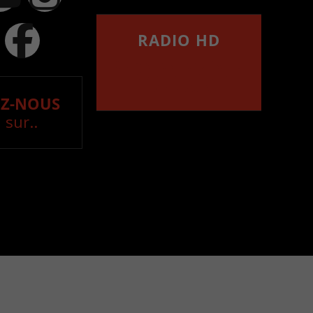
RADIO HD
••••••••••••••••••
Comment synthoniser la
fréquence HD dans
votre voiture
Z-NOUS
 sur..