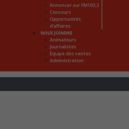
Annoncer sur FM103,3
Concours
Opportunités
d’affaires
NOUS JOINDRE
Animateurs
Journalistes
Équipe des ventes
Administration