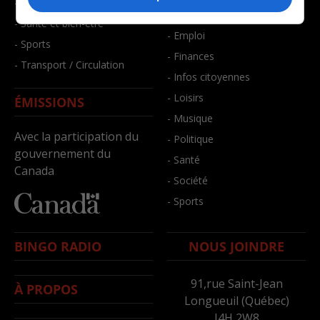
- Faits divers
- Bien-être
- Santé et bien-être
- Emploi
- Sports
- Finances
- Transport / Circulation
- Infos citoyennes
- Loisirs
ÉMISSIONS
- Musique
Avec la participation du
- Politique
gouvernement du
- Santé
Canada
- Société
- Sports
BINGO RADIO
NOUS JOINDRE
91,rue Saint-Jean
À PROPOS
Longueuil (Québec)
J4H 2W8