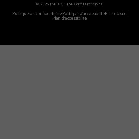
© 2026 FM 103,3 Tous droits réservés.
Politique de confidentialité
Politique d’accessibilité
Plan du site
Plan d'accessibilite
Comment installer notre vignette sur votre
appareil mobile