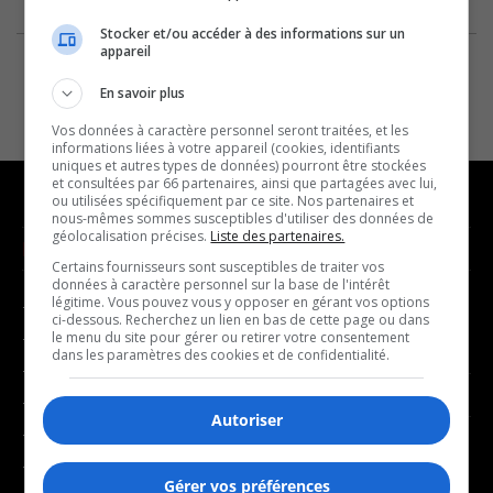
Stocker et/ou accéder à des informations sur un
appareil
En savoir plus
Vos données à caractère personnel seront traitées, et les
informations liées à votre appareil (cookies, identifiants
uniques et autres types de données) pourront être stockées
et consultées par 66 partenaires, ainsi que partagées avec lui,
ou utilisées spécifiquement par ce site. Nos partenaires et
nous-mêmes sommes susceptibles d'utiliser des données de
géolocalisation précises.
Liste des partenaires.
NOUVELLES
MUSIQUE
Certains fournisseurs sont susceptibles de traiter vos
données à caractère personnel sur la base de l'intérêt
légitime. Vous pouvez vous y opposer en gérant vos options
- Affaires municipales
- Décompte franco
ci-dessous. Recherchez un lien en bas de cette page ou dans
- Communauté / Social
- Joué récemment
le menu du site pour gérer ou retirer votre consentement
dans les paramètres des cookies et de confidentialité.
- Culture
BALADOS
- Économie
Autoriser
- Éducation
- Affaires
- Environnement
- Art de vivre
Gérer vos préférences