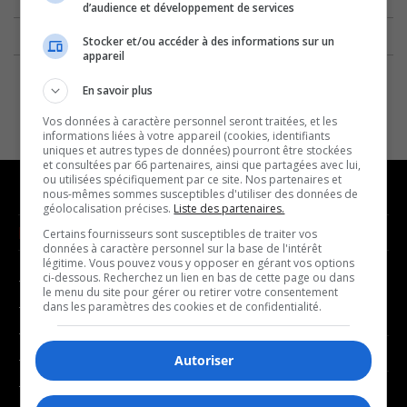
d’audience et développement de services
Stocker et/ou accéder à des informations sur un
appareil
En savoir plus
Vos données à caractère personnel seront traitées, et les
informations liées à votre appareil (cookies, identifiants
uniques et autres types de données) pourront être stockées
et consultées par 66 partenaires, ainsi que partagées avec lui,
ou utilisées spécifiquement par ce site. Nos partenaires et
nous-mêmes sommes susceptibles d'utiliser des données de
géolocalisation précises.
Liste des partenaires.
NOUVELLES
MUSIQUE
Certains fournisseurs sont susceptibles de traiter vos
données à caractère personnel sur la base de l'intérêt
légitime. Vous pouvez vous y opposer en gérant vos options
ci-dessous. Recherchez un lien en bas de cette page ou dans
- Affaires municipales
- Décompte franco
le menu du site pour gérer ou retirer votre consentement
- Communauté / Social
- Joué récemment
dans les paramètres des cookies et de confidentialité.
- Culture
BALADOS
- Économie
Autoriser
- Éducation
- Affaires