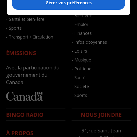
- Environnement
Gérer vos préférences
- Art de vivre
- Faits divers
- Bien-être
- Santé et bien-être
- Emploi
- Sports
- Finances
- Transport / Circulation
- Infos citoyennes
- Loisirs
ÉMISSIONS
- Musique
Avec la participation du
- Politique
gouvernement du
- Santé
Canada
- Société
- Sports
BINGO RADIO
NOUS JOINDRE
91,rue Saint-Jean
À PROPOS