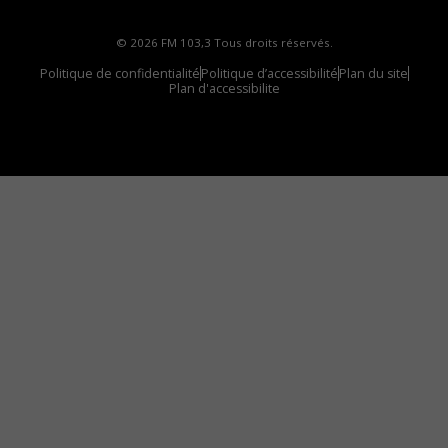
© 2026 FM 103,3 Tous droits réservés.
Politique de confidentialité
Politique d’accessibilité
Plan du site
Plan d'accessibilite
Comment installer notre vignette sur votre
appareil mobile