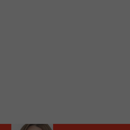
C
Vous avez envie d’écouter le FM 103,3 ou notre nouv
Ajoutez un signet FM 103,3 sur votre écran d’accueil
Voici la procédure ;)
À partir de votre téléphone, allez sur le site inte
Ensuite cliquez sur l’icône situé au bas de votre éc
(celui qui représente un carré incluant une flèche d
Cliquez maintenant sur l’option Ajouter sur l’écran
Faites Enregistrer en haut à droite.
Et voilà! Toutes les infos et l’écoute de votre radio loca
Audio