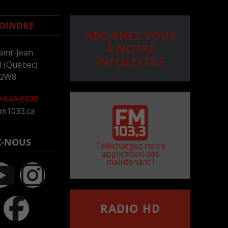
OINDRE
ABONNEZ-VOUS
À NOTRE
aint-Jean
INFOLETTRE
 (Québec)
 2W8
-646-6800
m1033.ca
Z-NOUS
Téléchargez notre
application dès
maintenant !
RADIO HD
••••••••••••••••••
Comment synthoniser la