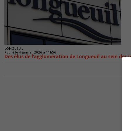
LONGUEUIL
Publié le 4 janvier 2026 à 11h56
Des élus de l’agglomération de Longueuil au sein des 