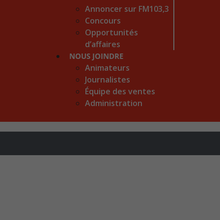
Annoncer sur FM103,3
Concours
Opportunités
d’affaires
NOUS JOINDRE
Animateurs
Journalistes
Équipe des ventes
Administration