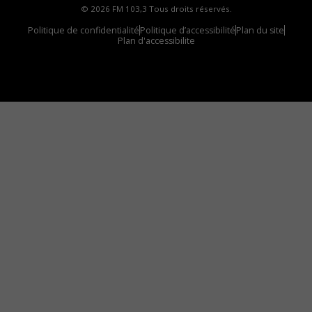
© 2026 FM 103,3 Tous droits réservés.
Politique de confidentialité
Politique d’accessibilité
Plan du site
Plan d'accessibilite
Comment installer notre vignette sur votre
appareil mobile