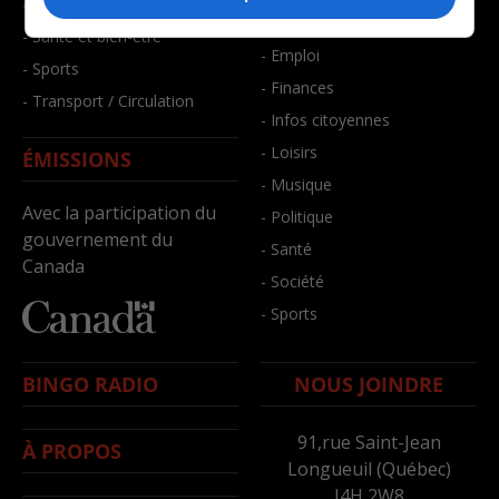
- Faits divers
- Bien-être
- Santé et bien-être
- Emploi
- Sports
- Finances
- Transport / Circulation
- Infos citoyennes
- Loisirs
ÉMISSIONS
- Musique
Avec la participation du
- Politique
gouvernement du
- Santé
Canada
- Société
- Sports
BINGO RADIO
NOUS JOINDRE
91,rue Saint-Jean
À PROPOS
Longueuil (Québec)
J4H 2W8