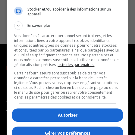
Stocker et/ou accéder à des informations sur un
appareil
En savoir plus
Vos données à caractère personnel seront traitées, et les
informations liées à votre appareil (cookies, identifiants
uniques et autres types de données) pourront être stockées
et consultées par 66 partenaires, ainsi que partagées avec lui,
ou utilisées spécifiquement par ce site. Nos partenaires et
nous-mêmes sommes susceptibles d'utiliser des données de
géolocalisation précises.
Liste des partenaires.
NOUVELLES
MUSIQUE
Certains fournisseurs sont susceptibles de traiter vos
données à caractère personnel sur la base de l'intérêt
légitime. Vous pouvez vous y opposer en gérant vos options
- Affaires municipales
- Décompte franco
ci-dessous. Recherchez un lien en bas de cette page ou dans
- Communauté / Social
- Joué récemment
le menu du site pour gérer ou retirer votre consentement
dans les paramètres des cookies et de confidentialité.
- Culture
BALADOS
- Économie
Autoriser
- Éducation
- Affaires
- Environnement
- Art de vivre
Gérer vos préférences