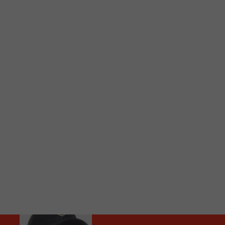
C
Vous avez envie d’écouter le FM 103,3 ou notre nouv
Ajoutez un signet FM 103,3 sur votre écran d’accueil
Voici la procédure ;)
À partir de votre téléphone, allez sur le site inte
Ensuite cliquez sur l’icône situé au bas de votre éc
(celui qui représente un carré incluant une flèche d
Cliquez maintenant sur l’option Ajouter sur l’écran
Faites Enregistrer en haut à droite.
Et voilà! Toutes les infos et l’écoute de votre radio loca
Audio