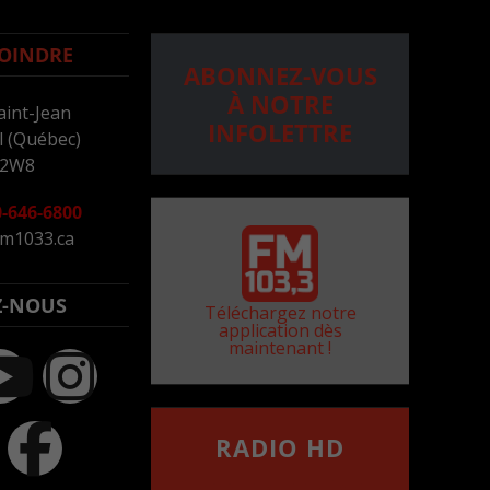
OINDRE
ABONNEZ-VOUS
À NOTRE
aint-Jean
INFOLETTRE
 (Québec)
 2W8
-646-6800
m1033.ca
Z-NOUS
Téléchargez notre
application dès
maintenant !
RADIO HD
••••••••••••••••••
Comment synthoniser la