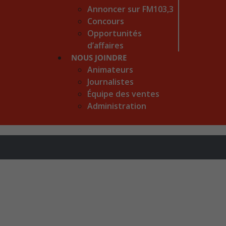
Annoncer sur FM103,3
Concours
Opportunités
d’affaires
NOUS JOINDRE
Animateurs
Journalistes
Équipe des ventes
Administration