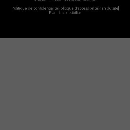
Politique de confidentialité
Politique d’accessibilité
Plan du site
Plan d'accessibilite
Comment installer notre vignette sur votre
appareil mobile