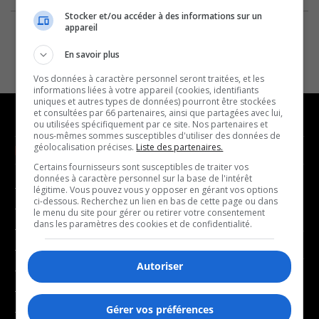
Stocker et/ou accéder à des informations sur un
appareil
En savoir plus
Vos données à caractère personnel seront traitées, et les
informations liées à votre appareil (cookies, identifiants
uniques et autres types de données) pourront être stockées
et consultées par 66 partenaires, ainsi que partagées avec lui,
ou utilisées spécifiquement par ce site. Nos partenaires et
nous-mêmes sommes susceptibles d'utiliser des données de
géolocalisation précises.
Liste des partenaires.
NOUVELLES
MUSIQUE
Certains fournisseurs sont susceptibles de traiter vos
données à caractère personnel sur la base de l'intérêt
- Affaires municipales
- Décompte franco
légitime. Vous pouvez vous y opposer en gérant vos options
ci-dessous. Recherchez un lien en bas de cette page ou dans
- Communauté / Social
- Joué récemment
le menu du site pour gérer ou retirer votre consentement
dans les paramètres des cookies et de confidentialité.
- Culture
BALADOS
- Économie
Autoriser
- Éducation
- Affaires
- Environnement
- Art de vivre
Gérer vos préférences
- Faits divers