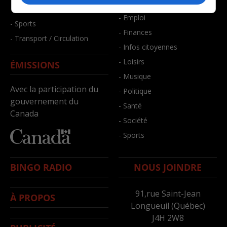
- Bien-être
- Santé et bien-être
- Emploi
- Sports
- Finances
- Transport / Circulation
- Infos citoyennes
- Loisirs
ÉMISSIONS
- Musique
Avec la participation du
- Politique
gouvernement du
- Santé
Canada
- Société
- Sports
BINGO RADIO
NOUS JOINDRE
91,rue Saint-Jean
À PROPOS
Longueuil (Québec)
J4H 2W8