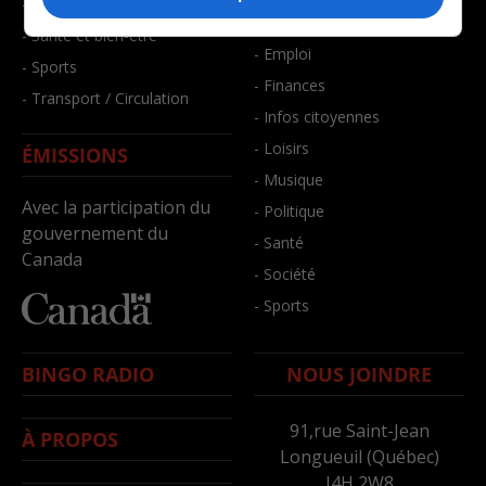
- Faits divers
- Bien-être
- Santé et bien-être
- Emploi
- Sports
- Finances
- Transport / Circulation
- Infos citoyennes
- Loisirs
ÉMISSIONS
- Musique
Avec la participation du
- Politique
gouvernement du
- Santé
Canada
- Société
- Sports
BINGO RADIO
NOUS JOINDRE
91,rue Saint-Jean
À PROPOS
Longueuil (Québec)
J4H 2W8