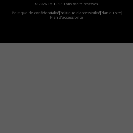
© 2026 FM 103,3 Tous droits réservés.
Politique de confidentialité
Politique d’accessibilité
Plan du site
Plan d'accessibilite
Comment installer notre vignette sur votre
appareil mobile