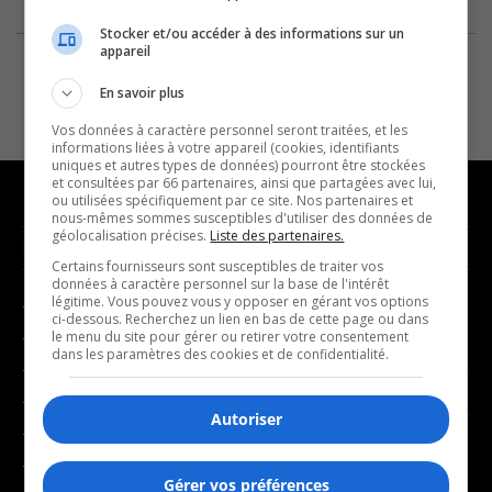
Stocker et/ou accéder à des informations sur un
appareil
En savoir plus
Vos données à caractère personnel seront traitées, et les
informations liées à votre appareil (cookies, identifiants
uniques et autres types de données) pourront être stockées
et consultées par 66 partenaires, ainsi que partagées avec lui,
ou utilisées spécifiquement par ce site. Nos partenaires et
nous-mêmes sommes susceptibles d'utiliser des données de
géolocalisation précises.
Liste des partenaires.
NOUVELLES
MUSIQUE
Certains fournisseurs sont susceptibles de traiter vos
données à caractère personnel sur la base de l'intérêt
légitime. Vous pouvez vous y opposer en gérant vos options
- Affaires municipales
- Décompte franco
ci-dessous. Recherchez un lien en bas de cette page ou dans
- Communauté / Social
- Joué récemment
le menu du site pour gérer ou retirer votre consentement
dans les paramètres des cookies et de confidentialité.
- Culture
BALADOS
- Économie
Autoriser
- Éducation
- Affaires
- Environnement
- Art de vivre
Gérer vos préférences