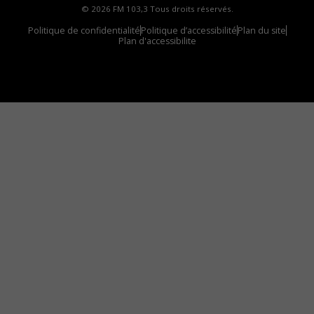
© 2026 FM 103,3 Tous droits réservés.
Politique de confidentialité
Politique d’accessibilité
Plan du site
Plan d'accessibilite
Comment installer notre vignette sur votre
appareil mobile