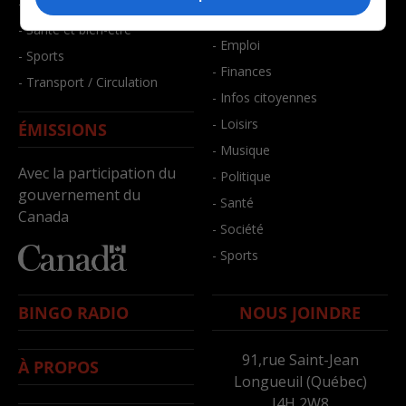
- Faits divers
- Bien-être
- Santé et bien-être
- Emploi
- Sports
- Finances
- Transport / Circulation
- Infos citoyennes
- Loisirs
ÉMISSIONS
- Musique
Avec la participation du
- Politique
gouvernement du
- Santé
Canada
- Société
- Sports
BINGO RADIO
NOUS JOINDRE
91,rue Saint-Jean
À PROPOS
Longueuil (Québec)
J4H 2W8