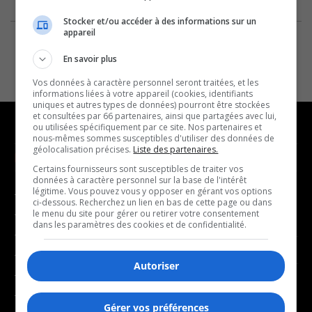
Stocker et/ou accéder à des informations sur un
appareil
En savoir plus
Vos données à caractère personnel seront traitées, et les
informations liées à votre appareil (cookies, identifiants
uniques et autres types de données) pourront être stockées
et consultées par 66 partenaires, ainsi que partagées avec lui,
ou utilisées spécifiquement par ce site. Nos partenaires et
nous-mêmes sommes susceptibles d'utiliser des données de
géolocalisation précises.
Liste des partenaires.
NOUVELLES
MUSIQUE
Certains fournisseurs sont susceptibles de traiter vos
données à caractère personnel sur la base de l'intérêt
légitime. Vous pouvez vous y opposer en gérant vos options
- Affaires municipales
- Décompte franco
ci-dessous. Recherchez un lien en bas de cette page ou dans
- Communauté / Social
- Joué récemment
le menu du site pour gérer ou retirer votre consentement
dans les paramètres des cookies et de confidentialité.
- Culture
BALADOS
- Économie
Autoriser
- Éducation
- Affaires
- Environnement
- Art de vivre
Gérer vos préférences