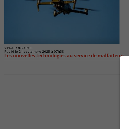
VIEUX-LONGUEUIL
Publié le 24 septembre 2025 à 07h38
Les nouvelles technologies au service de malfaiteurs