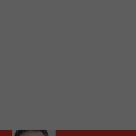
C
Vous avez envie d’écouter le FM 103,3 ou notre nouv
Ajoutez un signet FM 103,3 sur votre écran d’accueil
Voici la procédure ;)
À partir de votre téléphone, allez sur le site inte
Ensuite cliquez sur l’icône situé au bas de votre éc
(celui qui représente un carré incluant une flèche d
Cliquez maintenant sur l’option Ajouter sur l’écran
Faites Enregistrer en haut à droite.
Et voilà! Toutes les infos et l’écoute de votre radio loca
Audio