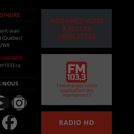
OINDRE
ABONNEZ-VOUS
À NOTRE
aint-Jean
INFOLETTRE
 (Québec)
 2W8
-646-6800
m1033.ca
Z-NOUS
Téléchargez notre
application dès
maintenant !
RADIO HD
••••••••••••••••••
Comment synthoniser la