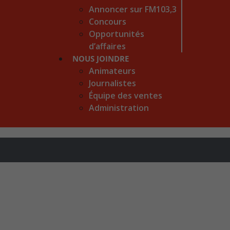
Annoncer sur FM103,3
Concours
Opportunités
d’affaires
NOUS JOINDRE
Animateurs
Journalistes
Équipe des ventes
Administration