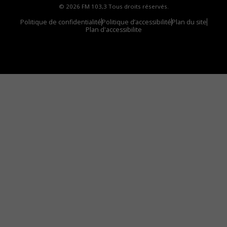
© 2026 FM 103,3 Tous droits réservés.
Politique de confidentialité
Politique d’accessibilité
Plan du site
Plan d'accessibilite
Comment installer notre vignette sur votre
appareil mobile