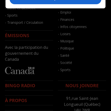
- Faits divers
- Bien-être
- Santé et bien-être
- Emploi
- Sports
- Finances
- Transport / Circulation
- Infos citoyennes
- Loisirs
ÉMISSIONS
- Musique
Avec la participation du
- Politique
gouvernement du
- Santé
Canada
- Société
- Sports
BINGO RADIO
NOUS JOINDRE
91,rue Saint-Jean
À PROPOS
Longueuil (Québec)
J4H 2W8