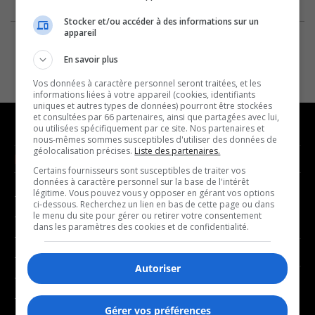
Stocker et/ou accéder à des informations sur un
appareil
En savoir plus
Vos données à caractère personnel seront traitées, et les
informations liées à votre appareil (cookies, identifiants
uniques et autres types de données) pourront être stockées
et consultées par 66 partenaires, ainsi que partagées avec lui,
ou utilisées spécifiquement par ce site. Nos partenaires et
nous-mêmes sommes susceptibles d'utiliser des données de
géolocalisation précises.
Liste des partenaires.
NOUVELLES
MUSIQUE
Certains fournisseurs sont susceptibles de traiter vos
données à caractère personnel sur la base de l'intérêt
légitime. Vous pouvez vous y opposer en gérant vos options
- Affaires municipales
- Décompte franco
ci-dessous. Recherchez un lien en bas de cette page ou dans
- Communauté / Social
- Joué récemment
le menu du site pour gérer ou retirer votre consentement
dans les paramètres des cookies et de confidentialité.
- Culture
BALADOS
- Économie
Autoriser
- Éducation
- Affaires
- Environnement
- Art de vivre
Gérer vos préférences