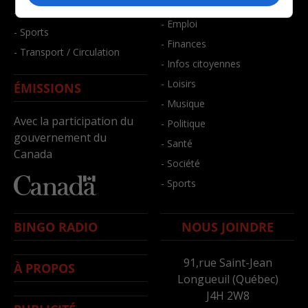
- Bien-être
- Santé et bien-être
- Emploi
- Sports
- Finances
- Transport / Circulation
- Infos citoyennes
- Loisirs
ÉMISSIONS
- Musique
Avec la participation du
- Politique
gouvernement du
- Santé
Canada
- Société
- Sports
BINGO RADIO
NOUS JOINDRE
91,rue Saint-Jean
À PROPOS
Longueuil (Québec)
J4H 2W8