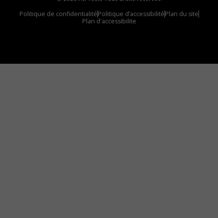
Politique de confidentialité
Politique d’accessibilité
Plan du site
Plan d'accessibilite
Comment installer notre vignette sur votre
appareil mobile