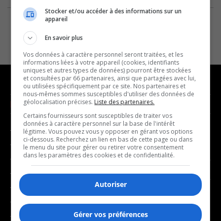
Stocker et/ou accéder à des informations sur un
appareil
En savoir plus
Vos données à caractère personnel seront traitées, et les
informations liées à votre appareil (cookies, identifiants
uniques et autres types de données) pourront être stockées
et consultées par 66 partenaires, ainsi que partagées avec lui,
ou utilisées spécifiquement par ce site. Nos partenaires et
nous-mêmes sommes susceptibles d'utiliser des données de
géolocalisation précises.
Liste des partenaires.
NOUVELLES
MUSIQUE
Certains fournisseurs sont susceptibles de traiter vos
données à caractère personnel sur la base de l'intérêt
- Affaires municipales
- Décompte franco
légitime. Vous pouvez vous y opposer en gérant vos options
ci-dessous. Recherchez un lien en bas de cette page ou dans
- Communauté / Social
- Joué récemment
le menu du site pour gérer ou retirer votre consentement
dans les paramètres des cookies et de confidentialité.
- Culture
BALADOS
- Économie
Autoriser
- Éducation
- Affaires
- Environnement
- Art de vivre
Gérer vos préférences
- Faits divers