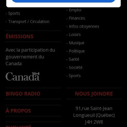
- Bien-être
- Santé et bien-être
- Emploi
- Sports
- Finances
- Transport / Circulation
- Infos citoyennes
- Loisirs
ÉMISSIONS
- Musique
Avec la participation du
- Politique
gouvernement du
- Santé
Canada
- Société
- Sports
BINGO RADIO
NOUS JOINDRE
91,rue Saint-Jean
À PROPOS
Longueuil (Québec)
J4H 2W8