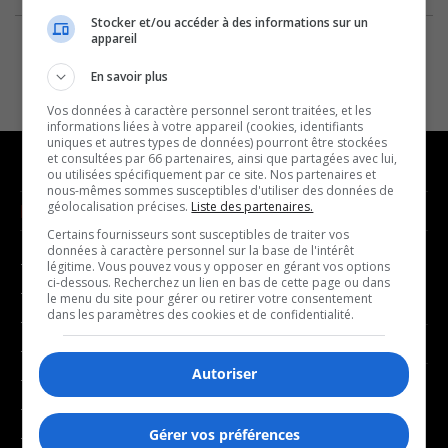
Stocker et/ou accéder à des informations sur un
appareil
En savoir plus
Vos données à caractère personnel seront traitées, et les
informations liées à votre appareil (cookies, identifiants
uniques et autres types de données) pourront être stockées
et consultées par 66 partenaires, ainsi que partagées avec lui,
ou utilisées spécifiquement par ce site. Nos partenaires et
nous-mêmes sommes susceptibles d'utiliser des données de
géolocalisation précises.
Liste des partenaires.
NOUVELLES
MUSIQUE
Certains fournisseurs sont susceptibles de traiter vos
données à caractère personnel sur la base de l'intérêt
- Affaires municipales
- Décompte franco
légitime. Vous pouvez vous y opposer en gérant vos options
ci-dessous. Recherchez un lien en bas de cette page ou dans
- Communauté / Social
- Joué récemment
le menu du site pour gérer ou retirer votre consentement
dans les paramètres des cookies et de confidentialité.
- Culture
BALADOS
- Économie
Autoriser
- Éducation
- Affaires
- Environnement
- Art de vivre
Gérer vos préférences
- Faits divers