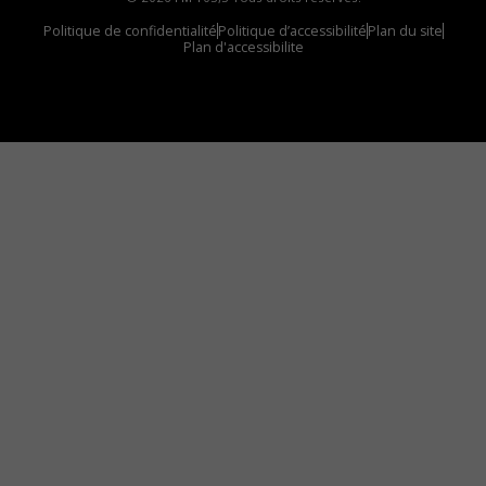
Politique de confidentialité
Politique d’accessibilité
Plan du site
Plan d'accessibilite
Comment installer notre vignette sur votre
appareil mobile