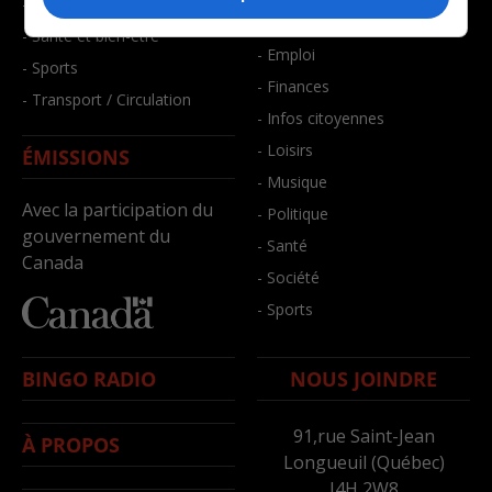
- Faits divers
- Bien-être
- Santé et bien-être
- Emploi
- Sports
- Finances
- Transport / Circulation
- Infos citoyennes
- Loisirs
ÉMISSIONS
- Musique
Avec la participation du
- Politique
gouvernement du
- Santé
Canada
- Société
- Sports
BINGO RADIO
NOUS JOINDRE
91,rue Saint-Jean
À PROPOS
Longueuil (Québec)
J4H 2W8