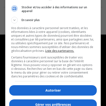
Stocker et/ou accéder à des informations sur un
appareil
En savoir plus
Vos données à caractère personnel seront traitées, et les
informations liées à votre appareil (cookies, identifiants
uniques et autres types de données) pourront être stockées
et consultées par 66 partenaires, ainsi que partagées avec lui,
ou utilisées spécifiquement par ce site. Nos partenaires et
nous-mêmes sommes susceptibles d'utiliser des données de
géolocalisation précises.
Liste des partenaires.
NOUVELLES
MUSIQUE
Certains fournisseurs sont susceptibles de traiter vos
données à caractère personnel sur la base de l'intérêt
légitime. Vous pouvez vous y opposer en gérant vos options
- Affaires municipales
- Décompte franco
ci-dessous. Recherchez un lien en bas de cette page ou dans
- Communauté / Social
- Joué récemment
le menu du site pour gérer ou retirer votre consentement
dans les paramètres des cookies et de confidentialité.
- Culture
BALADOS
- Économie
Autoriser
- Éducation
- Affaires
- Environnement
- Art de vivre
Gérer vos préférences