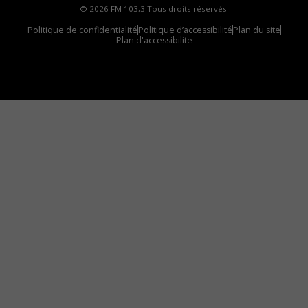
© 2026 FM 103,3 Tous droits réservés.
Politique de confidentialité
Politique d’accessibilité
Plan du site
Plan d'accessibilite
Comment installer notre vignette sur votre
appareil mobile