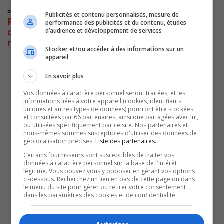
Publié le 4 juin 2019 à 20h00
Publicités et contenu personnalisés, mesure de
Réélection de Benoît L’Écuyer au sein du CA
performance des publicités et du contenu, études
de la Fédération canadienne des
d’audience et développement de services
municipalités
Stocker et/ou accéder à des informations sur un
appareil
En savoir plus
Vos données à caractère personnel seront traitées, et les
informations liées à votre appareil (cookies, identifiants
uniques et autres types de données) pourront être stockées
et consultées par 66 partenaires, ainsi que partagées avec lui,
ou utilisées spécifiquement par ce site. Nos partenaires et
nous-mêmes sommes susceptibles d'utiliser des données de
géolocalisation précises.
Liste des partenaires.
Certains fournisseurs sont susceptibles de traiter vos
données à caractère personnel sur la base de l'intérêt
légitime. Vous pouvez vous y opposer en gérant vos options
ci-dessous. Recherchez un lien en bas de cette page ou dans
le menu du site pour gérer ou retirer votre consentement
dans les paramètres des cookies et de confidentialité.