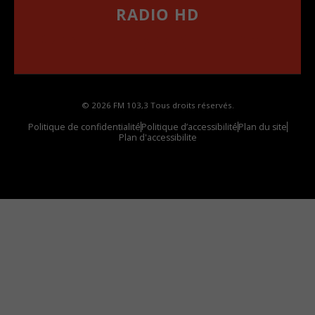
RADIO HD
••••••••••••••••••
Comment synthoniser la fréquence HD dans
votre voiture
© 2026 FM 103,3 Tous droits réservés.
Politique de confidentialité
Politique d’accessibilité
Plan du site
Plan d'accessibilite