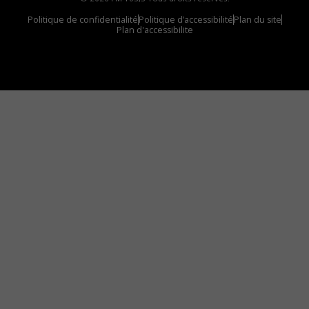
Politique de confidentialité
Politique d’accessibilité
Plan du site
Plan d'accessibilite
Comment installer notre vignette sur votre
appareil mobile