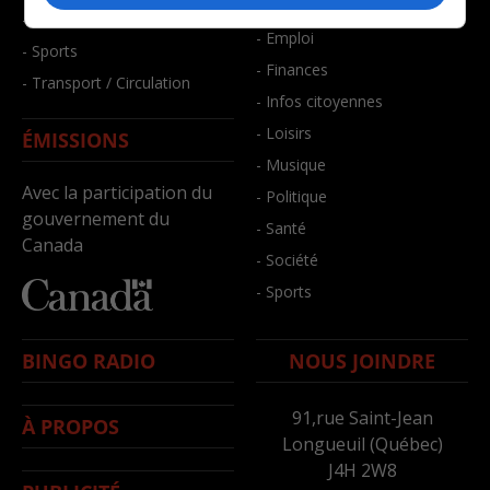
- Bien-être
- Santé et bien-être
- Emploi
- Sports
- Finances
- Transport / Circulation
- Infos citoyennes
- Loisirs
ÉMISSIONS
- Musique
Avec la participation du
- Politique
gouvernement du
- Santé
Canada
- Société
- Sports
BINGO RADIO
NOUS JOINDRE
91,rue Saint-Jean
À PROPOS
Longueuil (Québec)
J4H 2W8