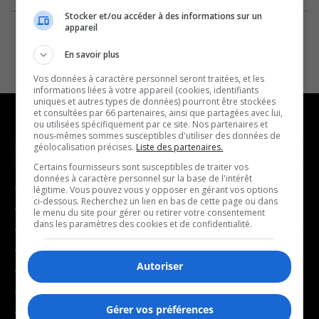
Stocker et/ou accéder à des informations sur un
appareil
En savoir plus
Vos données à caractère personnel seront traitées, et les
informations liées à votre appareil (cookies, identifiants
uniques et autres types de données) pourront être stockées
et consultées par 66 partenaires, ainsi que partagées avec lui,
ou utilisées spécifiquement par ce site. Nos partenaires et
nous-mêmes sommes susceptibles d'utiliser des données de
géolocalisation précises.
Liste des partenaires.
NOUVELLES
MUSIQUE
Certains fournisseurs sont susceptibles de traiter vos
données à caractère personnel sur la base de l'intérêt
- Affaires municipales
- Décompte franco
légitime. Vous pouvez vous y opposer en gérant vos options
ci-dessous. Recherchez un lien en bas de cette page ou dans
- Communauté / Social
- Joué récemment
le menu du site pour gérer ou retirer votre consentement
dans les paramètres des cookies et de confidentialité.
- Culture
BALADOS
- Économie
Autoriser
- Éducation
- Affaires
- Environnement
- Art de vivre
Gérer vos préférences
- Faits divers