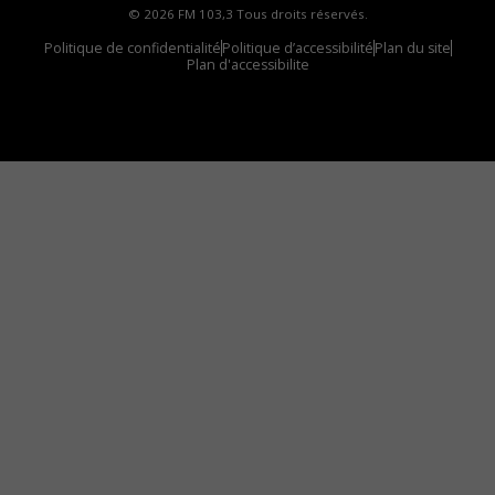
© 2026 FM 103,3 Tous droits réservés.
Politique de confidentialité
Politique d’accessibilité
Plan du site
Plan d'accessibilite
Comment installer notre vignette sur votre
appareil mobile