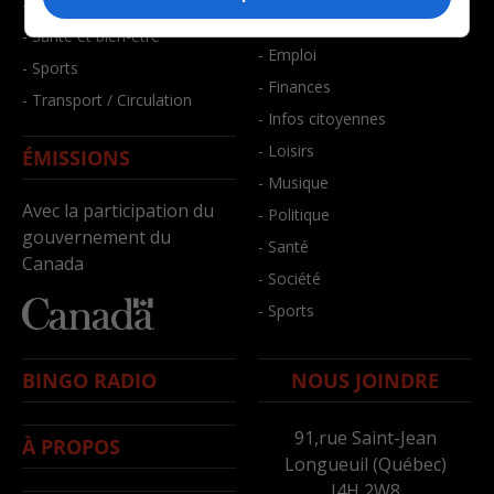
- Faits divers
- Bien-être
- Santé et bien-être
- Emploi
- Sports
- Finances
- Transport / Circulation
- Infos citoyennes
- Loisirs
ÉMISSIONS
- Musique
Avec la participation du
- Politique
gouvernement du
- Santé
Canada
- Société
- Sports
BINGO RADIO
NOUS JOINDRE
91,rue Saint-Jean
À PROPOS
Longueuil (Québec)
J4H 2W8