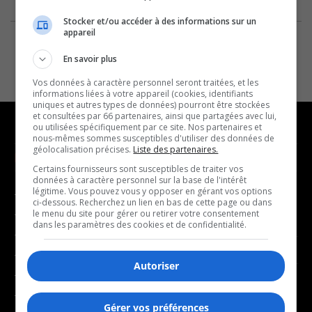
Stocker et/ou accéder à des informations sur un
appareil
En savoir plus
Vos données à caractère personnel seront traitées, et les
informations liées à votre appareil (cookies, identifiants
uniques et autres types de données) pourront être stockées
et consultées par 66 partenaires, ainsi que partagées avec lui,
ou utilisées spécifiquement par ce site. Nos partenaires et
nous-mêmes sommes susceptibles d'utiliser des données de
géolocalisation précises.
Liste des partenaires.
NOUVELLES
MUSIQUE
Certains fournisseurs sont susceptibles de traiter vos
données à caractère personnel sur la base de l'intérêt
légitime. Vous pouvez vous y opposer en gérant vos options
- Affaires municipales
- Décompte franco
ci-dessous. Recherchez un lien en bas de cette page ou dans
- Communauté / Social
- Joué récemment
le menu du site pour gérer ou retirer votre consentement
dans les paramètres des cookies et de confidentialité.
- Culture
BALADOS
- Économie
Autoriser
- Éducation
- Affaires
- Environnement
- Art de vivre
Gérer vos préférences